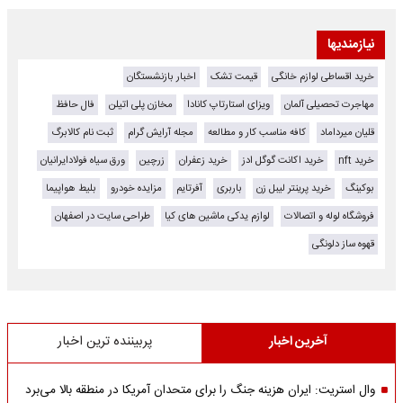
نیازمندیها
خرید اقساطی لوازم خانگی
قیمت تشک
اخبار بازنشستگان
مهاجرت تحصیلی آلمان
ویزای استارتاپ کانادا
مخازن پلی اتیلن
فال حافظ
قلیان میرداماد
کافه مناسب کار و مطالعه
مجله آرایش گرام
ثبت نام کالابرگ
خرید nft
خرید اکانت گوگل ادز
خرید زعفران
زرچین
ورق سیاه فولادایرانیان
بوکینگ
خرید پرینتر لیبل زن
باربری
آفرتایم
مزایده خودرو
بلیط هواپیما
فروشگاه لوله و اتصالات
لوازم یدکی ماشین های کیا
طراحی سایت در اصفهان
قهوه ساز دلونگی
آخرین اخبار
پربیننده ترین اخبار
وال استریت: ایران هزینه جنگ را برای متحدان آمریکا در منطقه بالا می‌برد