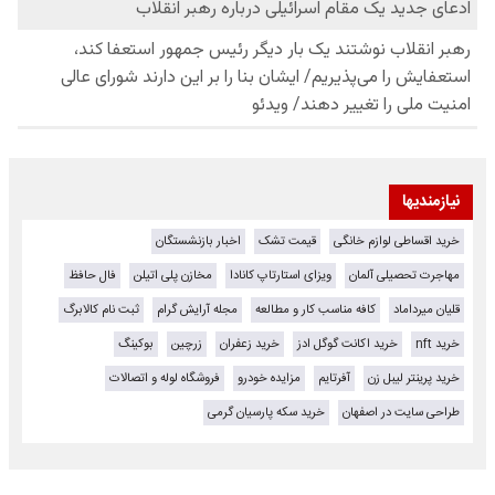
نیازمندیها
خرید اقساطی لوازم خانگی
قیمت تشک
اخبار بازنشستگان
مهاجرت تحصیلی آلمان
ویزای استارتاپ کانادا
مخازن پلی اتیلن
فال حافظ
قلیان میرداماد
کافه مناسب کار و مطالعه
مجله آرایش گرام
ثبت نام کالابرگ
خرید nft
خرید اکانت گوگل ادز
خرید زعفران
زرچین
بوکینگ
خرید پرینتر لیبل زن
آفرتایم
مزایده خودرو
فروشگاه لوله و اتصالات
طراحی سایت در اصفهان
خرید سکه پارسیان گرمی