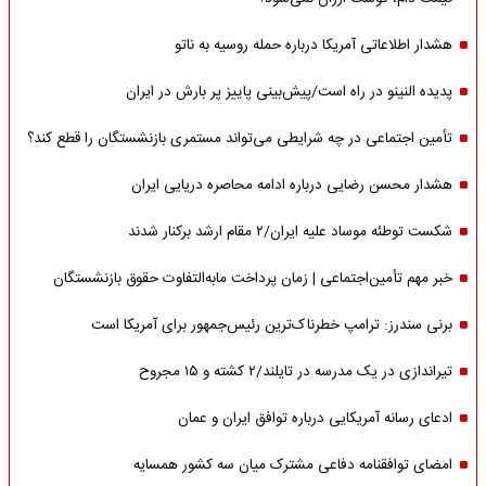
هشدار اطلاعاتی آمریکا درباره حمله روسیه به ناتو
پدیده النینو در راه است/پیش‌بینی پاییز پر بارش در ایران
تأمین اجتماعی در چه شرایطی می‌تواند مستمری بازنشستگان را قطع کند؟
هشدار محسن رضایی درباره ادامه محاصره دریایی ایران
شکست توطئه موساد علیه ایران/۲ مقام‌ ارشد برکنار شدند
خبر مهم تأمین‌اجتماعی | زمان پرداخت مابه‌التفاوت حقوق بازنشستگان
برنی سندرز: ترامپ خطرناک‌ترین رئیس‌جمهور برای آمریکا است
تیراندازی در یک مدرسه در تایلند/۲ کشته و ۱۵ مجروح
ادعای رسانه آمریکایی درباره توافق ایران و عمان
امضای توافقنامه دفاعی مشترک میان سه کشور همسایه