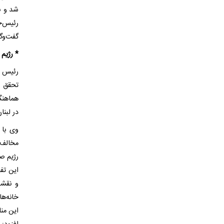
شد و ب
رئیس‌ج
گفت‌وگو برای تحقق 
* رژیم 
رئیس ه
تحقق ا
هماهنگی
در لبنان
وی با 
مخالف 
رژیم صه
این تف
و نقشه
خانه‌ه
این من