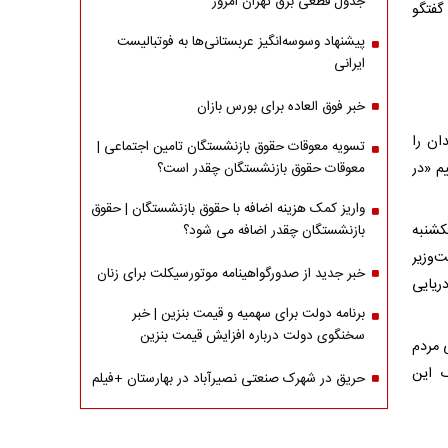
جدول قطعی برق تهران امروز
 20 دقیقه از این گفتگو
پیشنهاد وسوسه‌انگیز عربستانی‌ها به فوتبالیست
ایرانی
خبر فوق العاده برای بورس بازان
ان را
تسویه معوقات حقوق بازنشستگان تامین اجتماعی |
م «در
معوقات حقوق بازنشستگان چقدر است؟
واریز کمک هزینه اضافه با حقوق بازنشستگان | حقوق
یکشنبه
بازنشستگان چقدر اضافه می شود؟
 نخست‌وزیر
خبر جدید از صدورگواهینامه موتورسیکلت برای زنان
دریایی
برنامه دولت برای سهمیه و قیمت بنزین | خبر
سخنگوی دولت درباره افزایش قیمت بنزین
 مردم
گ این
حریق در شهرک صنعتی نصیرآباد در بهارستان +فیلم