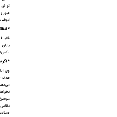
عبور و 
انجام د
* اتفا
قالیبا
پایان 
عکس‌ال
* اگر 
هدف قر
می‌دهد
نخواهن
موضوع 
نظامی 
حملات د