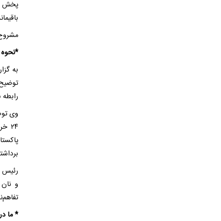
باقیمان
مشروح 
*نحوه 
به گزا
توضیح 
رابطه ب
وی توضی
پاکستان
برداشت
رئیس ه
و نان 
تفاهم‌ن
* ما در ح