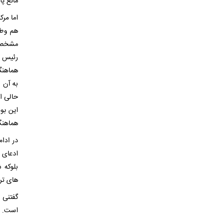
مانع پ
اما مرک
هم وطن
مشخص ش
رئیس ه
به آن 
حالی ا
این بو
هماهنگ
در ادا
ادعای 
های ترام