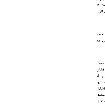
د است که
کار را
تفاهم
بل هم
رین و کویت
 نشان
و اگر
: این
اشغال
نامه،
دنبال