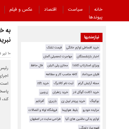
خانه
سیاست
اقتصاد
عکس و فیلم
پیوند‌ها
به خ
نیازمندیها
نبرید
خرید اقساطی لوازم خانگی
قیمت تشک
۱۰ تیر ۱۴۰۵ - ۱۲:۱۱
اخبار بازنشستگان
مهاجرت تحصیلی آلمان
ویزای استارتاپ کانادا
مخازن پلی اتیلن
فال حافظ
رئیس 
قلیان میرداماد
کافه مناسب کار و مطالعه
اجرای
است ک
مجله آرایش گرام
ثبت نام کالابرگ
خرید nft
پاسخگو
خرید اکانت گوگل ادز
خرید زعفران
زرچین
کند، 
بوکینگ
خرید پرینتر لیبل زن
باربری
آفرتایم
مزایده خودرو
بلیط هواپیما
فروشگاه لوله و اتصالات
لوازم یدکی ماشین های کیا
طراحی سایت در اصفهان
قهوه ساز دلونگی