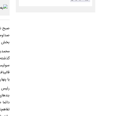
صبح نو
صداوسی
بخش بع
محمدبا
گذشته 
سوئیس 
قالیباف
یا پنها
رئیس ت
بندهای
دائما 
تفاهم‌ن