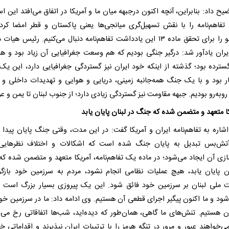
ح داد: بنابراین، آنچه اکنون درجبهه میان ما و آمریکا در اتفاق می‌افتد این ا
 تفاهم‌نامه را با نقش تسهیل‌گری میانجی‌ها یعنی پاکستان و قطر امضا کردی
گفت‌وگو را برای تحقق ماده ۱۳ این یادداشت تفاهم‌نامه دنبال می‌کنیم. رئیس هیا
ایران یادآور شد: درگیر جنگی بودیم که هم وسعت جغرافیایی آن زیاد بود و هم
ترده بود؛ گذشته از اینکه خود ایران نیز گستردگی جغرافیایی دارد، این ی
یار بود و با یک جنگ همه‌جانبه زمینی، دریایی و هوایی و تهدیدات داخلی و 
وبه‌رو بودیم. جبهه مقاومت نیز گستردگی زیادی دارد؛ از جنوب لبنان تا یمن و عر
ا متعهد و متضمن شده که جنگ در لبنان پایان یابد
اشاره به تفاهم‌نامه ایران و آمریکا گفت: در این مدت، وقتی جنگ پایان پیدا م
تش‌بس تبدیل به پایان جنگ شده است که اشکالات و اختلاف نظرهایی 
سازی آن ایجاد می‌شود؛ در ماده یک تفاهم‌نامه، آمریکا متعهد و متضمن شده ک
ان پایان یابد، هیچ عملیات نظامی انجام نشود، مردم به سرزمین خود بازگر
 ملی لبنان بر سرزمین خود فائق شود. این یک پیروزی بسیار بزرگ است و
ود و ما اکنون پیگیر اجرای قطعی آن هستیم. وی ادامه داد: ما در سرزمین خود
آن هستیم. تنش‌های ما گاهی، همان‌طور که دیده‌اید، شب‌ها اتفاقاتی رخ می‌
‌خواهند عبور و مرور در تنگه هرمز را با ترتیبات ایران نپذیرند و اقداماتی خا