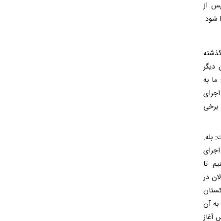
بلافاصله پس از
ا شود.
این سوال که آیا به دلیل انفاقات ۲ شب گذشته
 دیگر
ما به
م‌نامه رفتیم. ماده ۱۳ ناظر بر اجرای
شود یا برخی
 بله.
اجرای
م. تا
ان در
کستان
به آن
 آغاز