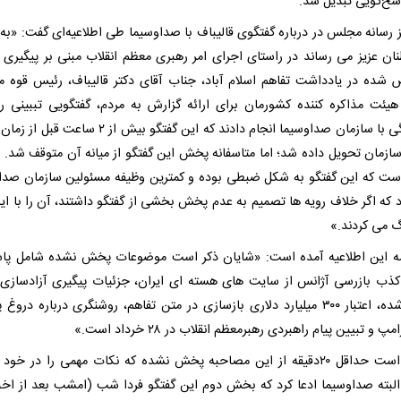
اسخ‌گویی تبدیل شد.
ز رسانه مجلس در درباره گفتگوی قالیباف با صداوسیما طی اطلاعیه‌ای گفت: «به 
ان عزیز می رساند در راستای اجرای امر رهبری معظم انقلاب مبنی بر پیگیری
ده در یادداشت تفاهم اسلام آباد، جناب آقای دکتر قالیباف، رئیس قوه مق
یئت مذاکره کننده کشورمان برای ارائه گزارش به مردم، گفتگویی تببینی ر
هماهنگی با سازمان صداوسیما انجام دادند که این گفتگو بیش از ۲ 
سازمان تحویل داده شد؛ اما متاسفانه پخش این گفتگو از میانه آن متوقف شد. ا
ست که این گفتگو به شکل ضبطی بوده و کمترین وظیفه مسئولین سازمان صدا
د که اگر خلاف رویه ها تصمیم به عدم پخش بخشی از گفتگو داشتند، آن را با این
 می کردند.»
مه این اطلاعیه آمده است: «شایان ذکر است موضوعات پخش نشده شامل پا
کذب بازرسی آژانس از سایت های هسته ای ایران، جزئیات پیگیری آزادسازی 
بلوکه شده، اعتبار ۳۰۰ میلیارد دلاری بازسازی در متن تفاهم، روشنگری درباره دروغ
پ و تبیین پیام راهبردی رهبرمعظم انقلاب در ۲۸ خرداد است.»
گفتنی است حداقل ۲۰دقیقه از این مصاحبه پخش نشده که نکات مهمی را در خود