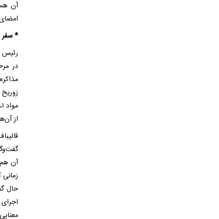
امضای ت
* سفر ب
در مرح
مذاکره
از آن‌ه
قالیبا
گفت‌وگو
آن هم 
زمانی ک
حال گف
اجرای م
معنایی 