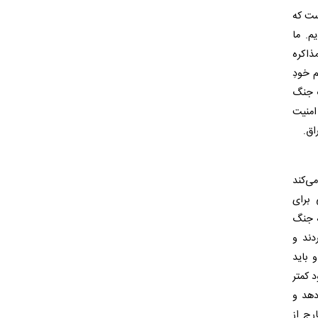
ست که
م. ما
ت مذاکره
 خودِ
ک جنگ
امنیت
اق.
ی‌کند
برای
ه جنگ
دند و
 باید
 کمتر
دهد و
رج از