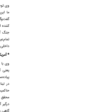
وی توضی
ما این
کننده 
جنگ گس
تمام‌ع
داخلی ر
* آمریک
وی با 
یعنی آ
پیاده‌
در لبن
حاکمیت
محقق ش
درگیر 
گاهی می