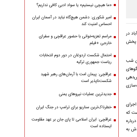
«ما هیچی نیستیم» یا سواد ادبی کافی نداریم؟
امیر شکوری: دشمن هیچ‌گاه نباید در آسمان ایران
احساس امنیت کند
اد در
مراسم تعزیه‌خوانی با حضور عراقچی و سفرای
ه پخش
خارجی +فیلم
احتمال شکست اردوغان در دور دوم انتخابات
ان شب
ریاست جمهوری ترکیه
گوهای
عراقچی: پیمان امت با آرمان‌های رهبر شهید
ش‌دهی
شکست‌ناپذیر است
‌سازی
جدیدترین عملیات نیروهای یمنی
اجرای
خطرناک‌ترین سناریو برای ترامپ در جنگ ایران
ست که
عراقچی: ایران اسلامی تا پای جان بر عهد مقاومت
رباره
ایستاده است
ودش به