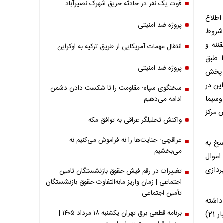
فوت یک نفر در حادثه حریق شهرک نصیرآباد
اطلاع
پروژه ضد امنیتی
 شروط
ننه و
انتقال مهمات آمریکایی از طریق ترکیه به اوکراین
ا طبق
پروژه ضد امنیتی
ساعت قبل از زمان پخش
ین در
سخنگوی سپاه: مقاومت را تا شکست دادن دشمن
وسیما
ادامه می‌دهیم
 مرکز
واکنش تحلیلگر عراقی به توافق مکه
عراقچی: جنایت‌ها را نه فراموش می‌کنیم نه
سخ به
می‌بخشیم
اموال
 پردازی
تغییرات در رقم فیش حقوق بازنشستگان تامین
اجتماعی | زمان واریز مابه‌التفاوت حقوق بازنشستگان
تأمین اجتماعی
 داشته
برنامه قطعی برق تهران یکشنبه ۱۸ مرداد ۱۴۰۵ |
است. البته صداوسیما ادعا کرد که بخش دوم این گفتگو فردا شب (امشب بعد از اخبار 21)