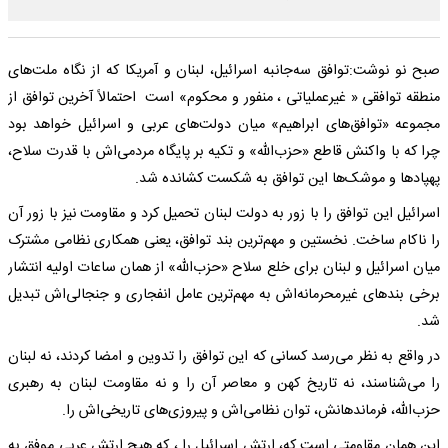
صبح نو نوشت:توافق سه‌جانبه اسرائیل، لبنان و آمریکا که از نگاه ملت‌های
منطقه توافقی « غیرعملیاتی ، منفور و محکوم» است احتمالاً آخرین توافق از
مجموعه «توافق‌های ابراهیم» میان دولت‌های عربی و اسرائیل خواهد بود
چرا که با واکنش قاطع «حزب‌الله» و تکیه بر پایگاه مردمی‌اش با قدرت سلاح،
پهپادها و موشک‌ها این توافق به شکست کشانده شد.
اسرائیل این توافق را با زور به دولت لبنان تحمیل کرد و مقاومت نیز با زور آن
را ناکام ساخت. نخستین و مهم‌ترین بند توافق، یعنی همکاری نظامی مشترک
میان اسرائیل و لبنان برای خلع سلاح «حزب‌الله» از همان ساعات اولیه انتشار
برخی بندهای غیرمحرمانه‌اش به مهم‌ترین عامل انفجاری و جنجالی‌اش تبدیل
شد.
در واقع به نظر می‌رسد کسانی که این توافق را تدوین و امضا کردند، نه لبنان
را می‌شناسند، نه تاریخ کهن و معاصر آن را و نه مقاومت لبنان به رهبری
حزب‌الله، فرماندهانش، توان نظامی‌اش و پیروزی‌های تاریخی‌اش را.
این همان مقاومتی است که، ارتش اسرائیل را ، که هیچ ارتش عربی موفق به