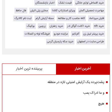
خرید اقساطی لوازم خانگی
قیمت تشک
اخبار بازنشستگان
مهاجرت تحصیلی آلمان
ویزای استارتاپ کانادا
مخازن پلی اتیلن
فال حافظ
قلیان میرداماد
کافه مناسب کار و مطالعه
مجله آرایش گرام
ثبت نام کالابرگ
خرید nft
خرید اکانت گوگل ادز
خرید زعفران
زرچین
بوکینگ
خرید پرینتر لیبل زن
آفرتایم
مزایده خودرو
فروشگاه لوله و اتصالات
طراحی سایت در اصفهان
خرید سکه پارسیان گرمی
آخرین اخبار
پربیننده ترین اخبار
پشت‌پرده یک آرایش امنیتی تازه در منطقه
و ما ادراک بمب
هیچ