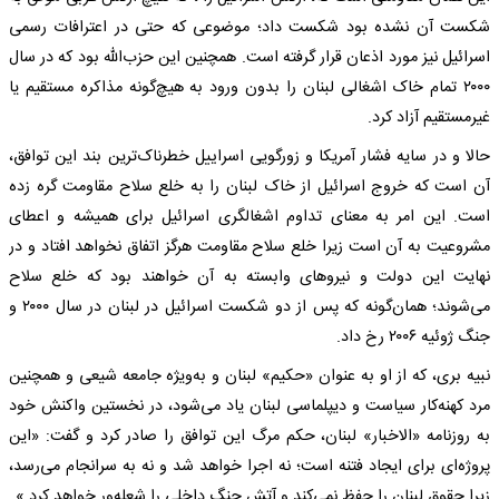
شکست آن نشده بود شکست داد؛ موضوعی که حتی در اعترافات رسمی
اسرائیل نیز مورد اذعان قرار گرفته است. همچنین این حزب‌الله بود که در سال
۲۰۰۰ تمام خاک اشغالی لبنان را بدون ورود به هیچ‌گونه مذاکره مستقیم یا
غیرمستقیم آزاد کرد.
حالا و در سایه فشار آمریکا و زورگویی اسراییل خطرناک‌ترین بند این توافق،
آن است که خروج اسرائیل از خاک لبنان را به خلع سلاح مقاومت گره زده
است. این امر به معنای تداوم اشغالگری اسرائیل برای همیشه و اعطای
مشروعیت به آن است زیرا خلع سلاح مقاومت هرگز اتفاق نخواهد افتاد و در
نهایت این دولت و نیروهای وابسته به آن خواهند بود که خلع سلاح
می‌شوند؛ همان‌گونه که پس از دو شکست اسرائیل در لبنان در سال ۲۰۰۰ و
جنگ ژوئیه ۲۰۰۶ رخ داد.
نبیه بری، که از او به عنوان «حکیم» لبنان و به‌ویژه جامعه شیعی و همچنین
مرد کهنه‌کار سیاست و دیپلماسی لبنان یاد می‌شود، در نخستین واکنش خود
به روزنامه «الاخبار» لبنان، حکم مرگ این توافق را صادر کرد و گفت: «این
پروژه‌ای برای ایجاد فتنه است؛ نه اجرا خواهد شد و نه به سرانجام می‌رسد،
زیرا حقوق لبنان را حفظ نمی‌کند و آتش جنگ داخلی را شعله‌ور خواهد کرد.»