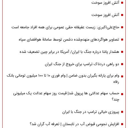
آتش افروز سوخت
آتش افروز سوخت
حاج‌علی‌اکبری: زیست عفیفانه حقی عمومی برای همه افراد جامعه است
تصاویر هواگردهای منهدم‌شده دشمن توسط سامانۀ هوافضای سپاه
هشدار پانتا درباره جنگ با ایران/ آمریکا در برابر چین تضعیف شده
دو راهی دردناک ترامپ برای خروج از جنگ ایران
وام برای یارانه بگیران بدون ضامن | وام فوری ۱۰ تا ۱۰۰ میلیون تومانی بانک
رفاه
حساب سهام عدالتی ها پرپول شد| قیمت روز سهام عدالت یک میلیونی
چند؟
پیروزی خیالی ترامپ در جنگ با ایران
افزایش نجومی قبوض آب در تابستان | تعرفه آب گران شد؟