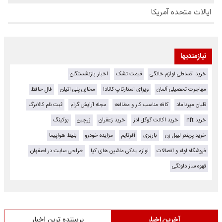
نیازمندیها
خرید اقساطی لوازم خانگی
قیمت تشک
اخبار بازنشستگان
مهاجرت تحصیلی آلمان
ویزای استارتاپ کانادا
مخازن پلی اتیلن
فال حافظ
قلیان میرداماد
کافه مناسب کار و مطالعه
مجله آرایش گرام
ثبت نام کالابرگ
خرید nft
خرید اکانت گوگل ادز
خرید زعفران
زرچین
بوکینگ
خرید پرینتر لیبل زن
باربری
آفرتایم
مزایده خودرو
بلیط هواپیما
فروشگاه لوله و اتصالات
لوازم یدکی ماشین های کیا
طراحی سایت در اصفهان
قهوه ساز دلونگی
آخرین اخبار
پربیننده ترین اخبار