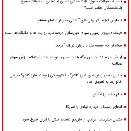
تسویه معوقات حقوق بازنشستگان تامین اجتماعی | معوقات حقوق
بازنشستگان چقدر است؟
تصاویر: اعزام زائر اولی‌های آبادانی به زیارت امام هشتم
فرمانده نیروی زمینی سپاه: خبررسانی عرصه نبرد روایت ها و حقیقت‌ها است
هشدار امام جمعه بغداد درباره توطئه آمریکا
ارزش سهام عدالت این برگه ها 10 میلیون تومان شد | استعلام ارزش سهام
عدالت
جدول تغییر زمان‌بندی شارژ کالابرگ الکترونیکی | نوبت شارژ کالابرگ برخی
خانوارها به تعویق افتاد
پیام جدید پزشکیان
ادعای زلنسکی درباره توافق با آمریکا
نشنال اینترست: ترامپ از مارپیچ تشدید تنش با ایران خارج شود