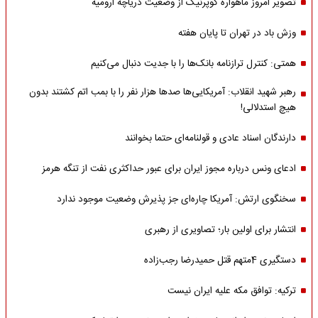
تصویر امروز ماهواره کوپرنیک از وضعیت دریاچه ارومیه
وزش باد در تهران تا پایان هفته
همتی: کنترل ترازنامه بانک‌ها را با جدیت دنبال می‌کنیم
رهبر شهید انقلاب: آمریکایی‌ها صدها هزار نفر را با بمب اتم کشتند بدون
هیچ استدلالی!
دارندگان اسناد عادی و قولنامه‌ای حتما بخوانند
ادعای ونس درباره مجوز ایران برای عبور حداکثری نفت از تنگه هرمز
سخنگوی ارتش: آمریکا چاره‌ای جز پذیرش وضعیت موجود ندارد
انتشار برای اولین بار؛ تصاویری از رهبری
دستگیری 4متهم قتل حمیدرضا رجب‌زاده
ترکیه: توافق مکه علیه ایران نیست