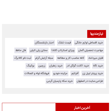
نیازمندیها
خرید اقساطی لوازم خانگی
قیمت تشک
اخبار بازنشستگان
مهاجرت تحصیلی آلمان
ویزای استارتاپ کانادا
مخازن پلی اتیلن
فال حافظ
قلیان میرداماد
کافه مناسب کار و مطالعه
مجله آرایش گرام
ثبت نام کالابرگ
خرید nft
خرید اکانت گوگل ادز
خرید زعفران
زرچین
بوکینگ
خرید پرینتر لیبل زن
آفرتایم
مزایده خودرو
فروشگاه لوله و اتصالات
طراحی سایت در اصفهان
خرید سکه پارسیان گرمی
آخرین اخبار