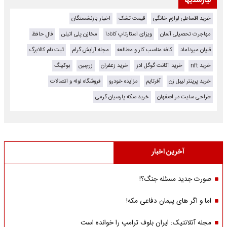
نیازمندیها
خرید اقساطی لوازم خانگی
قیمت تشک
اخبار بازنشستگان
مهاجرت تحصیلی آلمان
ویزای استارتاپ کانادا
مخازن پلی اتیلن
فال حافظ
قلیان میرداماد
کافه مناسب کار و مطالعه
مجله آرایش گرام
ثبت نام کالابرگ
خرید nft
خرید اکانت گوگل ادز
خرید زعفران
زرچین
بوکینگ
خرید پرینتر لیبل زن
آفرتایم
مزایده خودرو
فروشگاه لوله و اتصالات
طراحی سایت در اصفهان
خرید سکه پارسیان گرمی
آخرین اخبار
صورت جدید مسئله جنگ؟!
اما و اگر های پیمان دفاعی مکه!
مجله آتلانتیک: ایران بلوف ترامپ را خوانده است