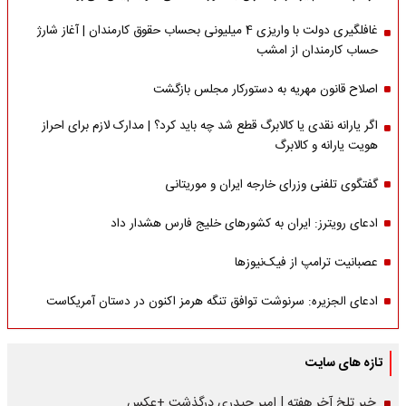
غافلگیری دولت با واریزی 4 میلیونی بحساب حقوق کارمندان | آغاز شارژ
حساب کارمندان از امشب
اصلاح قانون مهریه به دستورکار مجلس بازگشت
اگر یارانه نقدی یا کالابرگ قطع شد چه باید کرد؟ | مدارک لازم برای احراز
هویت یارانه و کالابرگ
گفتگوی تلفنی وزرای خارجه ایران و موریتانی
ادعای رویترز: ایران به کشورهای خلیج فارس هشدار داد
عصبانیت ترامپ از فیک‌نیوزها
ادعای الجزیره: سرنوشت توافق تنگه هرمز اکنون در دستان آمریکاست
تازه های سایت
خبر تلخ آخر هفته | امیر حیدری درگذشت +عکس