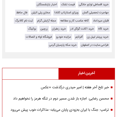
خرید اقساطی لوازم خانگی
قیمت تشک
اخبار بازنشستگان
مهاجرت تحصیلی آلمان
ویزای استارتاپ کانادا
مخازن پلی اتیلن
فال حافظ
قلیان میرداماد
کافه مناسب کار و مطالعه
مجله آرایش گرام
ثبت نام کالابرگ
خرید nft
خرید اکانت گوگل ادز
خرید زعفران
زرچین
بوکینگ
خرید پرینتر لیبل زن
آفرتایم
مزایده خودرو
فروشگاه لوله و اتصالات
طراحی سایت در اصفهان
خرید سکه پارسیان گرمی
آخرین اخبار
خبر تلخ آخر هفته | امیر حیدری درگذشت +عکس
محسن رضایی: اجازه باز شدن مسیر دوم در تنگه هرمز را نخواهیم داد
ترامپ: جنگ با ایران به‌زودی پایان می‌یابد؛ مذاکرات خوب پیش می‌رود