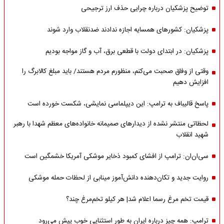
توضیح پزشکیان درباره چرایی حذف ارز ترجیحی
پزشکیان: کشورهای همسایه اجازه ندادند ضدنقلاب وارد شوند
پزشکیان: در ابتدای دولت با قطعی برق، آب و گاز مواجه بودیم
وقتی از وفاق صحبت می‌کنم، منظورم مردم هستند/ باید مبلغ کالابرگ را
افزایش دهیم
پاسخ قالیباف به ترامپ: این دیپلماسی نمایشی، شکست خورده است
لحظاتی منتشر نشده از دیدارهای صمیمانه خانواده‌های معظم شهدا با رهبر
شهید انقلاب
سی‌ان‌ان: ترامپ از افشای کمبود ذخایر موشکی آمریکا خشمگین است
روایت جدید و تکان‌دهنده دانش‌آموز مینابی از لحظات حمله موشکی
قیمت تخم مرغ رسما اعلام شد| هر کیلو تخم‌مرغ چند؟
ترامپ: همه چیز درباره ایران به طور استثنایی خوب پیش می‌رود