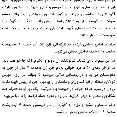
در این فیلم با بازی جیسون فلمینگ، الکساندر ولاهوس، نیک موران، اندرو
لیپاتز، مکس راتسلی، الویز لاول اندرسون، کیتی شریدان، استیون بلیدز،
آگوستا وودز، جاشمین جوزف، جیکوب اندرتون خواهیم دید: وقتی نقشه‌
سرقت یک گروه‌ به‌ طرز وحشتناکی اشتباه‌ پیش رفته‌ و زندگی یک گروگان را
به‌ خطر می‌اندازد، اعضای گروه‌ باید برای نجات جان خود در یک شب
سرنوشت‌ساز مبارزه‌ کنند.
فیلم سینمایی «حامی‌ گرگ» به‌ کارگردانی ژان ژاک آنو جمعه‌ ۴ اردیبهشت
‌ساعت ۱۷ از شبکه‌ نمایش پخش می‌شود.
در این فیلم با بازی شانگ شائوفنگ، َان دوئو و آنخیام راگ چا خواهید دید:
در اواخر دهه‌ی ۱۹۶۰، مرد جوانی به‌نام چِن ژِن به‌مدت ۲ سال از چین به‌
مغولستان می‌آید و در روستایی ساکن می‌شود تا بتواند در ازای آموزش
کودکان منطقه‌ از آنها کشاورزی و دامداری را بیاموزد. چن از رییس قبیله‌ نکات
زیادی در مورد چرخه‌ حیات در طبیعت یاد می‌گیرد. یک روز او به‌ همراه‌ چند
شکارچی محلی به‌ دیدن غزال‌ها می‌رود و نحوه‌ حمله‌ گرگ‌ها را با آنها می‌بیند.
فیلم سینمایی «شجاع دل» به‌ کارگردانی مل گیبسون جمعه‌ ۴ اردیبهشت
‌ساعت ۱۹ از شبکه‌ نمایش پخش می‌شود.