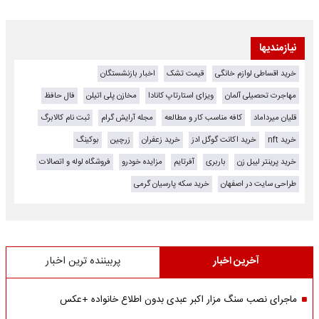
نیازمندیها
خرید اقساطی لوازم خانگی
قیمت تشک
اخبار بازنشستگان
مهاجرت تحصیلی آلمان
ویزای استارتاپ کانادا
مخازن پلی اتیلن
فال حافظ
قلیان میرداماد
کافه مناسب کار و مطالعه
مجله آرایش گرام
ثبت نام کالابرگ
خرید nft
خرید اکانت گوگل ادز
خرید زعفران
زرچین
بوکینگ
خرید پرینتر لیبل زن
باربری
آفرتایم
مزایده خودرو
فروشگاه لوله و اتصالات
طراحی سایت در اصفهان
خرید سکه پارسیان گرمی
آخرین اخبار
پربیننده ترین اخبار
ماجرای نصب سنگ مزار اکبر عبدی بدون اطلاع خانواده +عکس