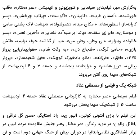
به‌گزارش مهر، فیلم‌های سینمایی و تلویزیونی و انیمیشن «عمر مختار»، «قلب
خورشید»، «آسمان غرب»، «کاپیتان»، «اگوست»، «پرتاب چرخشی»، «پسر
کاراته‌باز، اسطوره‌ها»، «امکان مینا»، «همرشولد»، «بهشت لاک پشتی سامی‌
و دوستان»، «ابر زیر سقف»، «پاندا بر علیه‌آدم فضایی»، «آخرین نفس»، «پسر
خانواده‌ وینزلو»، «ای وطن، وطن من»، «بیا از گذشته‌ حرف بزنیم»، «آتش
بازی»، «حامی‌ گرگ»، «شجاع دل»، «به‌ وقت شام»، «هواپیماربایی پرواز
۳۷۵»، «افق»، «فرزانه»، «مائو بادخورک کوچک»، «فیل شعبده‌باز»، «پرواز
پیالی»، «روز هشتم» و «رابطه»؛ پنجشنبه‌ و جمعه‌ ۳ و ۴ اردیبهشت ‌از
شبکه‌های سیما روی آنتن می‌روند.
شبکه‌ یک و فیلمی از مصطفی عقاد
فیلم سینمایی «عمر مختار» به‌ کارگردانی مصطفی عقاد جمعه‌ ۴ اردیبهشت
‌ساعت ۱۶ از شبکه‌یک سیما پخش می‌شود.
این فیلم با بازی آنتونی کوئین، الیور رید، راد استایگر، حسن گل نراقی و
رافائل والون؛ در مورد زندگی عمر مختار رهبر جنبش مقاومت مردم لیبی در
برابر اشغالگری نظامی‌ایتالیا در دوران پیش از جنگ جهانی دوم است و آن