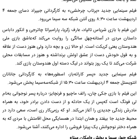
کنند و باعث شکست‌های سنگینی می‌شوند.
فیلم سینمایی جدید «پرتاب چرخشی» به‌ کارگردانی جیپراد دسای جمعه‌ ۴
اردیبهشت ‌ساعت ۸:۳۰ روی آنتن شبکه‌ سه‌ سیما می‌رود.
این فیلم با بازی شریاس تالپاد، عارف زکریا، پارامبراتا چاترجی و انکور داباس
داستان مردی در آستانه‌چهل سالگی را روایت می‌کند که‌عاشق بازی ملی
هندوستان یعنی کریکت است. او حالا زن و بچه‌ دارد ولی هنوز دست از علاقه‌
و به‌ قول خودش دست از عشق اولش برنداشته‌ و هنوز در مسابقات محلی
شرکت می‌کند تا یک روز بتواند در لیگ دسته‌ اول هندوستان بازی کند.
فیلم سینمایی جدید «پسر کاراته‌باز، اسطوره‌ها» به‌ کارگردانی جاناتان
انتویستل جمعه‌ ۴ اردیبهشت ‌ساعت ۱۵:۳۰ از شبکه‌سه‌سیما پخش می‌شود.
این فیلم با بازی جکی چان، رالف ماچیو و فرنچایز؛ درباره‌ پسر نوجوانی به‌نام
لی فونگ است که‌پس از یک حادثه‌ و از دست دادن برادر خود، به‌ همراه‌
مادرش زندگی جدیدی را آغاز می‌کند. او که‌ رزمی‌کار ری است، سعی دارد در
محیط جدید جا بیفتد و همان ابتدا در همسایگی محل اقامتش با مردی که‌ به‌
همراه‌ دختر نوجوانش یک پیتزا فروشی را اداره‌ می‌کنند، آشنا می‌شود.
شبکه‌ چهار سیما و پخش «امکان مینا»