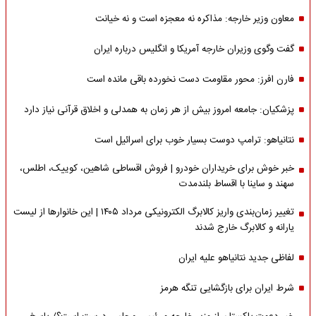
معاون وزیر خارجه: مذاکره نه معجزه است و نه خیانت
گفت وگوی وزیران خارجه آمریکا و انگلیس درباره ایران
فارن افرز: محور مقاومت دست نخورده باقی مانده است
پزشکیان: جامعه امروز بیش از هر زمان به همدلی و اخلاق قرآنی نیاز دارد
نتانیاهو: ترامپ دوست بسیار خوب برای اسرائیل است
خبر خوش برای خریداران خودرو | فروش اقساطی شاهین، کوییک، اطلس،
سهند و ساینا با اقساط بلندمدت
تغییر زمان‌بندی واریز کالابرگ الکترونیکی مرداد ۱۴۰۵ | این خانوارها از لیست
یارانه و کالابرگ خارج شدند
لفاظی جدید نتانیاهو علیه ایران
شرط ایران برای بازگشایی تنگه هرمز