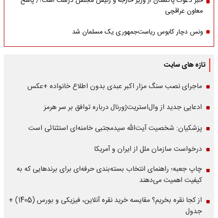
خبر دعوت پاکستان از وزیر خارجه و رئیس مجلس درست است؟/ پاسخ
معاون عراقچی
ونس دچار کابوس ریاست‌جمهوری یک مسلمان شد
تازه های سایت
ماجرای نصب سنگ مزار اکبر عبدی بدون اطلاع خانواده +عکس
ادعایی جدید از وال‌استریت‌ژورنال درباره توافق بر سر هرمز
پزشکیان: شخصیت آیت‌الله سیدمجتبی خامنه‌ای استثنائی است
درخواست سازمان ملل از ایران و آمریکا
چاپ جعبه؛ راهنمای انتخاب بسته‌بندی حرفه‌ای برای برندهایی که به
کیفیت اهمیت می‌دهند
از کجا نقره بخریم؟ مقایسه خرید نقره آنلاین، فیزیکی و بورس (1405) +
جدول