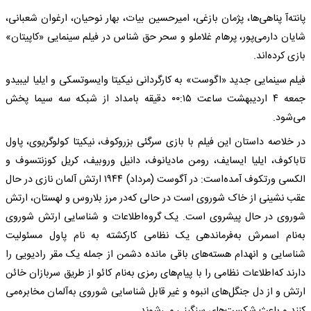
پانته‌آ پناهی‌ها، پژمان بازغی، امیرحسین بیات، بهار ‌نوحیان، ارغوان شعبانی،
شایان دارمی‌پور، پرهام غلاملو و سحر ‌حق ‌شناس در فیلم سینمایی «کاپیتان»
بازی کرده‌اند.
فیلم سینمایی جدید «اگوست» به‌ کارگردانی نیکیتا وایسوتسکی و ایلیا لیبیدو
جمعه‌ ۴ اردیبهشت ‌ساعت ۰۰:۱۵ دقیقه‌ بامداد از شبکه‌ سه‌ سیما پخش
می‌شود.
در خلاصه‌ داستان این فیلم با بازی سرگئی بزروکوف، نیکیتا کولوگریوی، پاول
تاباکوف، ایلیا ایسایف، رومن مادیانوف، دانیل وروبیف، کریل کوزنتسوف و
الکسی ورتکوف آمده‌است: در آگوست (مرداد) ۱۹۴۴ ارتش آلمان نازی در حال
عقب نشینی از خاک شوروی است در حالی که‌در مرز بلاروس و لهستان، ارتش
شوروی در حال پیشروی است. یک گروه‌اطلاعات و شناسایی ارتش شوروی
به‌نام اسمرش به‌فرماندهی یک نظامی کارکشته‌ به‌ نام پاول مسئولیت
شناسایی و انهدام هسته‌های باقی مانده‌ دشمن از جمله‌ یک مقر رادیویی را
دارند که‌اطلاعات نظامی را با پیام‌های رمزی به‌نام کائو از طریق سربازان خائن
ارتش و از دل جنگل‌های انبوه‌ و غیر قابل شناسایی شوروی به‌آلمان مخابره‌می