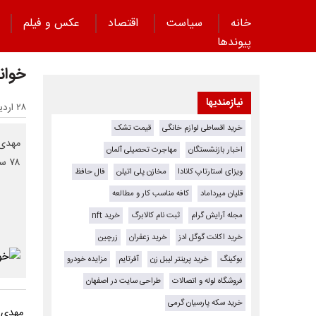
خانه
سیاست
اقتصاد
عکس و فیلم
پیوند‌ها
خوان
نیازمندیها
۲۸ اردیبهشت ۱۴۰۵ - ۱۲:۰۰
خرید اقساطی لوازم خانگی
قیمت تشک
اخبار بازنشستگان
مهاجرت تحصیلی آلمان
۷۸ سالگی دار فانی را وداع گفت.
ویزای استارتاپ کانادا
مخازن پلی اتیلن
فال حافظ
قلیان میرداماد
کافه مناسب کار و مطالعه
مجله آرایش گرام
ثبت نام کالابرگ
خرید nft
خرید اکانت گوگل ادز
خرید زعفران
زرچین
بوکینگ
خرید پرینتر لیبل زن
آفرتایم
مزایده خودرو
فروشگاه لوله و اتصالات
طراحی سایت در اصفهان
خرید سکه پارسیان گرمی
مهدی س