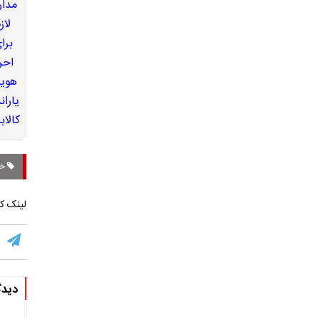
خو
لینک کو
دیدگ