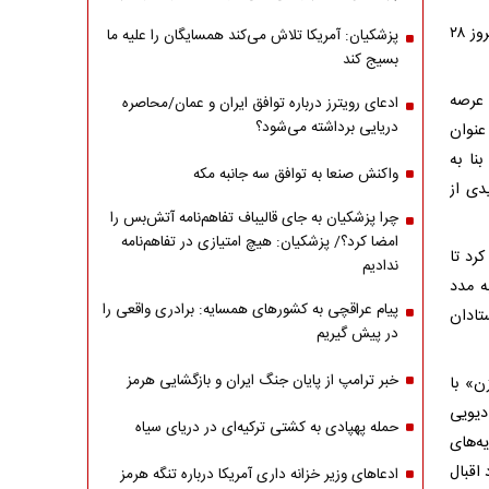
به گزارش خبرنگار مهر، مهدی سپهر از خوانندگان پیشکسوت موسیقی پاپ کشورمان امروز ۲۸
پزشکیان: آمریکا تلاش می‌کند همسایگان را علیه ما
بسیج کند
 عرصه
ادعای رویترز درباره توافق ایران و عمان/محاصره
دریایی برداشته می‌شود؟
عنوان
نا به
واکنش صنعا به توافق سه جانبه مکه
دی از
چرا پزشکیان به جای قالیباف تفاهم‌نامه آتش‌بس را
امضا کرد؟/ پزشکیان: هیچ امتیازی در تفاهم‌نامه
رد تا
ندادیم
ه مدد
پیام عراقچی به کشورهای همسایه: برادری واقعی را
تادان
در پیش گیریم
خبر ترامپ از پایان جنگ ایران و بازگشایی هرمز
ا بزن» با
دیویی
حمله پهپادی به کشتی ترکیه‌ای در دریای سیاه
ه‌های
 اقبال
ادعاهای وزیر خزانه داری آمریکا درباره تنگه هرمز