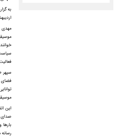
اردیبهشت در سن ۷۸
مهدی س
موسیقی
خواننده
سیاست‌
فعالیت‌
سپهر ط
فضای ج
توانای
موسیقی
صدای م
بارها و
رسانه م