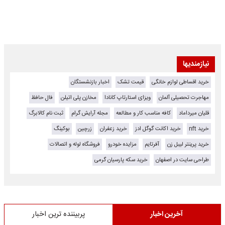
نیازمندیها
خرید اقساطی لوازم خانگی
قیمت تشک
اخبار بازنشستگان
مهاجرت تحصیلی آلمان
ویزای استارتاپ کانادا
مخازن پلی اتیلن
فال حافظ
قلیان میرداماد
کافه مناسب کار و مطالعه
مجله آرایش گرام
ثبت نام کالابرگ
خرید nft
خرید اکانت گوگل ادز
خرید زعفران
زرچین
بوکینگ
خرید پرینتر لیبل زن
آفرتایم
مزایده خودرو
فروشگاه لوله و اتصالات
طراحی سایت در اصفهان
خرید سکه پارسیان گرمی
آخرین اخبار
پربیننده ترین اخبار