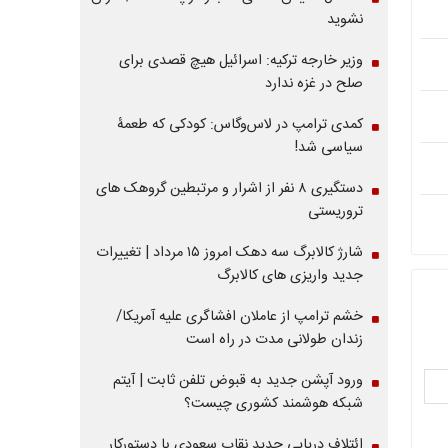
نشوید
وزیر خارجه ترکیه: اسرائیل هیچ قصدی برای
صلح در غزه ندارد
کمدی ترامپ در لاس‌وگاس: کودکی که طعمۀ
سیاسی شد!
دستگیری ۸ نفر از اشرار و مرتبطین گروهک های
تروریستی
شارژ کالابرگ سه دهک امروز ۱۵ مرداد | تغییرات
جدید واریزی های کالابرگ
خشم ترامپ از عاملان افشاگری‌ علیه آمریکا/
زندان طولانی مدت در راه است
ورود آپشن جدید به قبوض تلفن ثابت | آیتم
شبکه هوشمند کشوری چیست؟
ائتلاف دریایی جدید نقاب سعودی با دستورکار