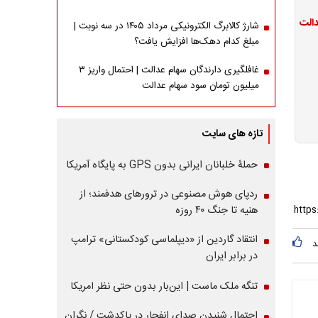
شارژ کالابرگ الکترونیکی مرداد ۱۴۰۵ در سه نوبت |
مبلغ کدام دهک‌ها افزایش یافت؟
غافلگیری دارندگان سهام عدالت | احتمال واریز ۳
میلیون تومان سود سهام عدالت
تازه های سایت
حملۀ خلبانان ایرانی بدون GPS به پایگاه آمریکا
ردپای هوش مصنوعی در ترورهای هدفمند؛ از
هنیه تا جنگ ۴۰ روزه
انتقاد گاردین از «دیپلماسی کودکستانی» ترامپ
د
در برابر ایران
تنگه ملک ماست | این‌بار بدون حتی نظر امریکا
احتمال شنیدن صدای انفجار در پاکدشت / نگران