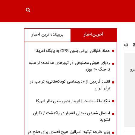
آخرین اخبار
پربیننده ترین اخبار
حملۀ خلبانان ایرانی بدون GPS به پایگاه آمریکا
ردپای هوش مصنوعی در ترورهای هدفمند؛ از هنیه
رین نیرو
تا جنگ ۴۰ روزه
انتقاد گاردین از «دیپلماسی کودکستانی» ترامپ در
برابر ایران
تنگه ملک ماست | این‌بار بدون حتی نظر امریکا
احتمال شنیدن صدای انفجار در پاکدشت / نگران
نشوید
وزیر خارجه ترکیه: اسرائیل هیچ قصدی برای صلح در