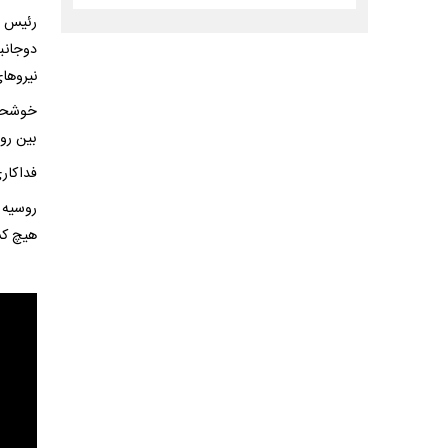
رئیس ج
نیروها
خوشحال
بین رو
فداکار
روسیه 
هیچ ک