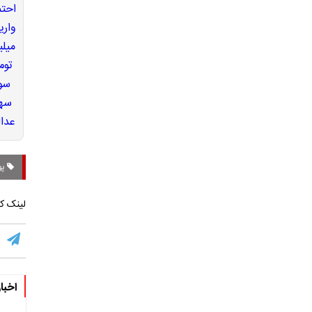
پو
لینک کو
اخبا