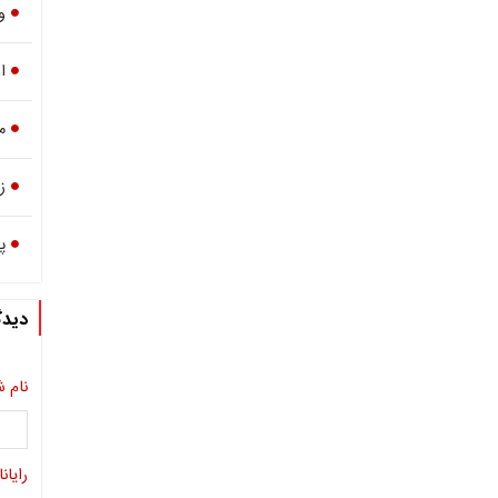
و
ا
م
ز
پ
دیدگ
نام ش
رایانا