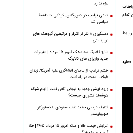
غزه ندارد
افقات
نیرو بین تمام
کمدی ترامپ در لاس‌وگاس: کودکی که طعمۀ
سیاسی شد!
روابط
دستگیری ۸ نفر از اشرار و مرتبطین گروهک های
تروریستی
شارژ کالابرگ سه دهک امروز ۱۵ مرداد | تغییرات
جدید واریزی های کالابرگ
«علیه
خشم ترامپ از عاملان افشاگری‌ علیه آمریکا/ زندان
طولانی مدت در راه است
ورود آپشن جدید به قبوض تلفن ثابت | آیتم شبکه
هوشمند کشوری چیست؟
ائتلاف دریایی جدید نقاب سعودی با دستورکار
صهیونیستی
افزایش قیمت طلا و سکه امروز ۱۵ مرداد ۱۴۰۵ | طلا
گرمی امروز چند؟