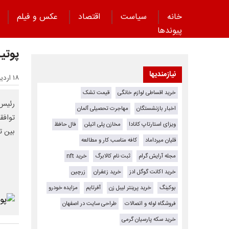
خانه
سیاست
اقتصاد
عکس و فیلم
پیوند‌ها
پوتی
نیازمندیها
۱۸ اردیبهشت ۱۴۰۴ - ۱۴:۵۴
خرید اقساطی لوازم خانگی
قیمت تشک
رئیس 
اخبار بازنشستگان
مهاجرت تحصیلی آلمان
ویزای استارتاپ کانادا
مخازن پلی اتیلن
فال حافظ
بین ت
قلیان میرداماد
کافه مناسب کار و مطالعه
مجله آرایش گرام
ثبت نام کالابرگ
خرید nft
خرید اکانت گوگل ادز
خرید زعفران
زرچین
بوکینگ
خرید پرینتر لیبل زن
آفرتایم
مزایده خودرو
فروشگاه لوله و اتصالات
طراحی سایت در اصفهان
خرید سکه پارسیان گرمی