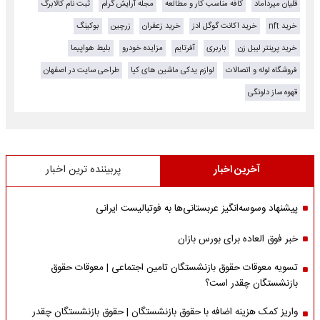
قلیان میرداماد
کافه مناسب کار و مطالعه
مجله آرایش گرام
ثبت نام کالابرگ
خرید nft
خرید اکانت گوگل ادز
خرید زعفران
زرچین
بوکینگ
خرید پرینتر لیبل زن
باربری
آفرتایم
مزایده خودرو
بلیط هواپیما
فروشگاه لوله و اتصالات
لوازم یدکی ماشین های کیا
طراحی سایت در اصفهان
قهوه ساز دلونگی
آخرین اخبار
پربیننده ترین اخبار
پیشنهاد وسوسه‌انگیز عربستانی‌ها به فوتبالیست ایرانی
خبر فوق العاده برای بورس بازان
تسویه معوقات حقوق بازنشستگان تامین اجتماعی | معوقات حقوق
بازنشستگان چقدر است؟
واریز کمک هزینه اضافه با حقوق بازنشستگان | حقوق بازنشستگان چقدر