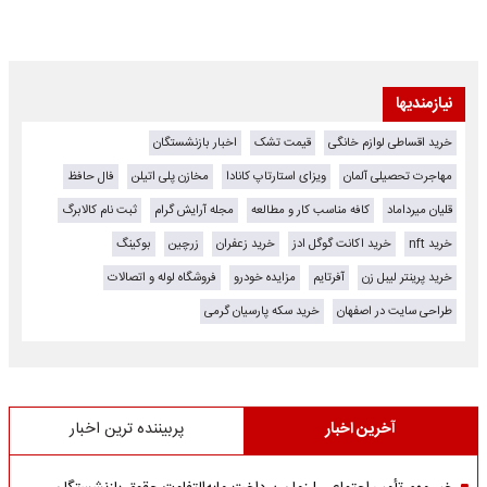
نیازمندیها
خرید اقساطی لوازم خانگی
قیمت تشک
اخبار بازنشستگان
مهاجرت تحصیلی آلمان
ویزای استارتاپ کانادا
مخازن پلی اتیلن
فال حافظ
قلیان میرداماد
کافه مناسب کار و مطالعه
مجله آرایش گرام
ثبت نام کالابرگ
خرید nft
خرید اکانت گوگل ادز
خرید زعفران
زرچین
بوکینگ
خرید پرینتر لیبل زن
آفرتایم
مزایده خودرو
فروشگاه لوله و اتصالات
طراحی سایت در اصفهان
خرید سکه پارسیان گرمی
آخرین اخبار
پربیننده ترین اخبار