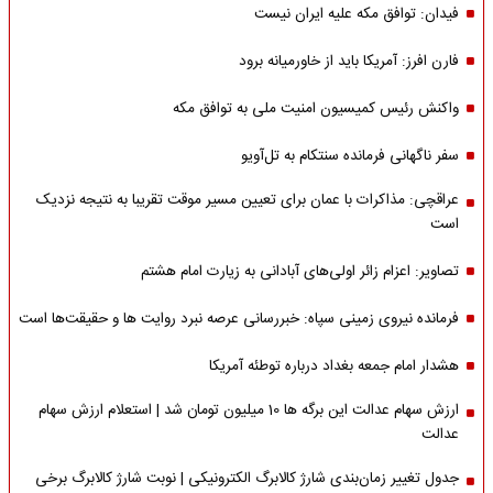
فیدان: توافق مکه علیه ایران نیست
فارن افرز: آمریکا باید از خاورمیانه برود
واکنش رئیس کمیسیون امنیت ملی به توافق مکه
سفر ناگهانی فرمانده سنتکام به تل‌آویو
عراقچی: مذاکرات با عمان برای تعیین مسیر موقت تقریبا به نتیجه نزدیک
است
تصاویر: اعزام زائر اولی‌های آبادانی به زیارت امام هشتم
فرمانده نیروی زمینی سپاه: خبررسانی عرصه نبرد روایت ها و حقیقت‌ها است
هشدار امام جمعه بغداد درباره توطئه آمریکا
ارزش سهام عدالت این برگه ها 10 میلیون تومان شد | استعلام ارزش سهام
عدالت
جدول تغییر زمان‌بندی شارژ کالابرگ الکترونیکی | نوبت شارژ کالابرگ برخی