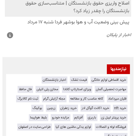
نیازمندیها
خرید اقساطی لوازم خانگی
قیمت تشک
اخبار بازنشستگان
مهاجرت تحصیلی آلمان
ویزای استارتاپ کانادا
مخازن پلی اتیلن
فال حافظ
قلیان میرداماد
کافه مناسب کار و مطالعه
مجله آرایش گرام
ثبت نام کالابرگ
خرید nft
خرید اکانت گوگل ادز
خرید زعفران
زرچین
بوکینگ
خرید پرینتر لیبل زن
باربری
آفرتایم
مزایده خودرو
بلیط هواپیما
فروشگاه لوله و اتصالات
لوازم یدکی ماشین های کیا
طراحی سایت در اصفهان