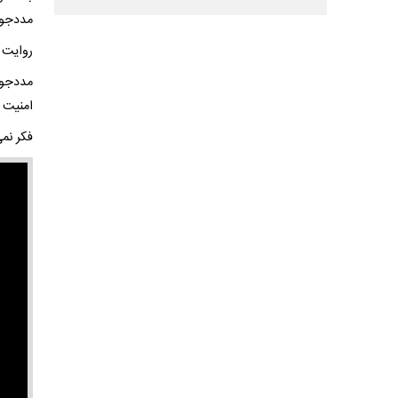
مددجوی
روایت ف
مددجوی
امنیت 
فکر نمی