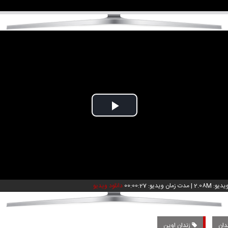
Play
Video
و: 2.08M
|
مدت زمان ویدیو: 00:00:27
دانلود ویدیو
دان
زندان اوین