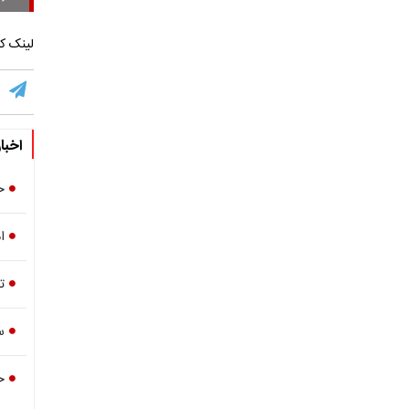
لینک کو
اخبا
خ
ا
ت
س
ح