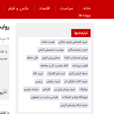
خانه
سیاست
اقتصاد
عکس و فیلم
پیوند‌ها
روای
نیازمندیها
۱۷ مرداد ۱۴۰۴ - ۱۵:۳۲
خرید اقساطی لوازم خانگی
قیمت تشک
اخبار بازنشستگان
مهاجرت تحصیلی آلمان
با تلا
ویزای استارتاپ کانادا
مخازن پلی اتیلن
فال حافظ
جدید 
قلیان میرداماد
کافه مناسب کار و مطالعه
مجله آرایش گرام
ثبت نام کالابرگ
خرید nft
خرید اکانت گوگل ادز
خرید زعفران
زرچین
بوکینگ
خرید پرینتر لیبل زن
آفرتایم
مزایده خودرو
فروشگاه لوله و اتصالات
طراحی سایت در اصفهان
خرید سکه پارسیان گرمی
با تلاش