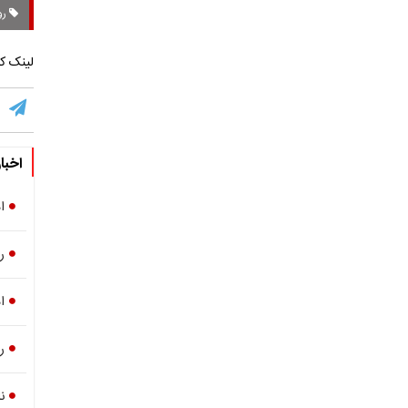
رو
لینک کو
اخبا
ا
ر
ا
ر
ن