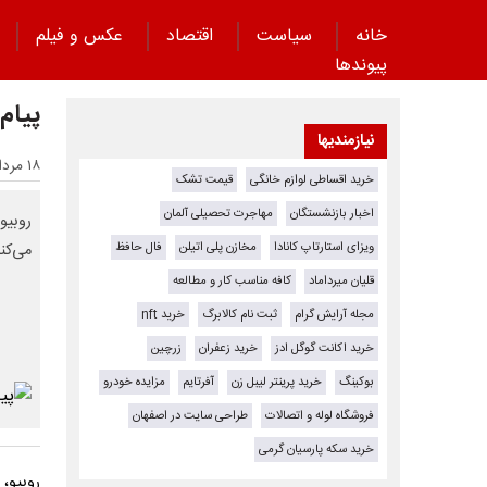
خانه
سیاست
اقتصاد
عکس و فیلم
پیوند‌ها
پیام 
نیازمندیها
۱۸ مرداد ۱۴۰۴ - ۲۳:۱۰
خرید اقساطی لوازم خانگی
قیمت تشک
اخبار بازنشستگان
مهاجرت تحصیلی آلمان
روبیو
ویزای استارتاپ کانادا
مخازن پلی اتیلن
فال حافظ
می‌کند
قلیان میرداماد
کافه مناسب کار و مطالعه
مجله آرایش گرام
ثبت نام کالابرگ
خرید nft
خرید اکانت گوگل ادز
خرید زعفران
زرچین
بوکینگ
خرید پرینتر لیبل زن
آفرتایم
مزایده خودرو
فروشگاه لوله و اتصالات
طراحی سایت در اصفهان
خرید سکه پارسیان گرمی
روبیو، 