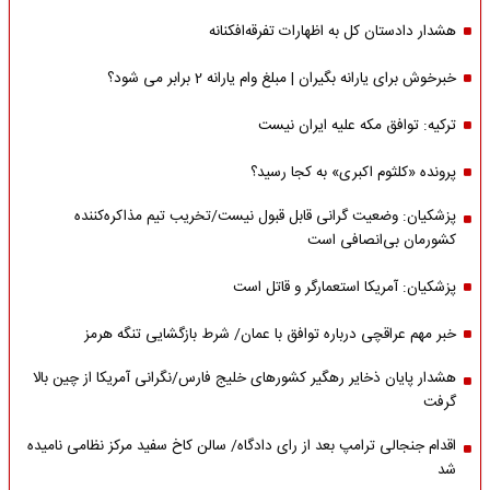
هشدار دادستان کل به اظهارات تفرقه‌افکنانه
خبرخوش برای یارانه بگیران | مبلغ وام یارانه 2 برابر می شود؟
ترکیه: توافق مکه علیه ایران نیست
پرونده «کلثوم اکبری» به کجا رسید؟
پزشکیان: وضعیت گرانی قابل قبول نیست/تخریب تیم مذاکره‌کننده
کشورمان بی‌انصافی است
پزشکیان: آمریکا استعمارگر و قاتل است
خبر مهم عراقچی درباره توافق با عمان/ شرط بازگشایی تنگه هرمز
هشدار پایان ذخایر رهگیر کشورهای خلیج فارس/نگرانی آمریکا از چین بالا
گرفت
اقدام جنجالی ترامپ بعد از رای دادگاه/ سالن کاخ سفید مرکز نظامی نامیده
شد