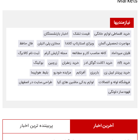
Markets
نیازمندیها
خرید اقساطی لوازم خانگی
قیمت تشک
اخبار بازنشستگان
مهاجرت تحصیلی آلمان
ویزای استارتاپ کانادا
مخازن پلی اتیلن
فال حافظ
قلیان میرداماد
کافه مناسب کار و مطالعه
مجله آرایش گرام
ثبت نام کالابرگ
خرید nft
خرید اکانت گوگل ادز
خرید زعفران
زرچین
بوکینگ
خرید پرینتر لیبل زن
باربری
آفرتایم
مزایده خودرو
بلیط هواپیما
فروشگاه لوله و اتصالات
لوازم یدکی ماشین های کیا
طراحی سایت در اصفهان
قهوه ساز دلونگی
آخرین اخبار
پربیننده ترین اخبار