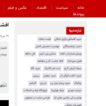
خانه
سیاست
اقتصاد
عکس و فیلم
پیوند‌ها
افشای
نیازمندیها
۱۹ مرداد ۱۴۰۴ - ۱۶:۲۹
خرید اقساطی لوازم خانگی
قیمت تشک
اخبار بازنشستگان
مهاجرت تحصیلی آلمان
ویزای استارتاپ کانادا
مخازن پلی اتیلن
فال حافظ
بیمار
قلیان میرداماد
کافه مناسب کار و مطالعه
مجله آرایش گرام
ثبت نام کالابرگ
خرید nft
خرید اکانت گوگل ادز
خرید زعفران
زرچین
بوکینگ
خرید پرینتر لیبل زن
باربری
آفرتایم
مزایده خودرو
بلیط هواپیما
فروشگاه لوله و اتصالات
لوازم یدکی ماشین های کیا
طراحی سایت در اصفهان
قهوه ساز دلونگی