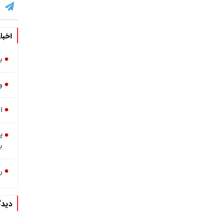
اخبا
ب
و
ا
پ
ب
ر
دیدگ