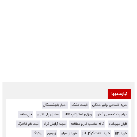
نیازمندیها
خرید اقساطی لوازم خانگی
قیمت تشک
اخبار بازنشستگان
مهاجرت تحصیلی آلمان
ویزای استارتاپ کانادا
مخازن پلی اتیلن
فال حافظ
قلیان میرداماد
کافه مناسب کار و مطالعه
مجله آرایش گرام
ثبت نام کالابرگ
خرید nft
خرید اکانت گوگل ادز
خرید زعفران
زرچین
بوکینگ