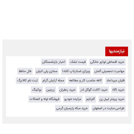
نیازمندیها
خرید اقساطی لوازم خانگی
قیمت تشک
اخبار بازنشستگان
مهاجرت تحصیلی آلمان
ویزای استارتاپ کانادا
مخازن پلی اتیلن
فال حافظ
قلیان میرداماد
کافه مناسب کار و مطالعه
مجله آرایش گرام
ثبت نام کالابرگ
خرید nft
خرید اکانت گوگل ادز
خرید زعفران
زرچین
بوکینگ
خرید پرینتر لیبل زن
آفرتایم
مزایده خودرو
فروشگاه لوله و اتصالات
طراحی سایت در اصفهان
خرید سکه پارسیان گرمی