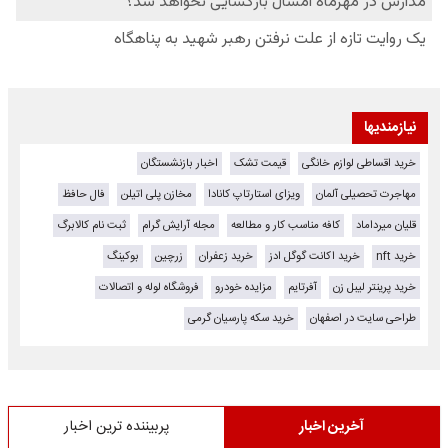
نیازمندیها
خرید اقساطی لوازم خانگی
قیمت تشک
اخبار بازنشستگان
مهاجرت تحصیلی آلمان
ویزای استارتاپ کانادا
مخازن پلی اتیلن
فال حافظ
قلیان میرداماد
کافه مناسب کار و مطالعه
مجله آرایش گرام
ثبت نام کالابرگ
خرید nft
خرید اکانت گوگل ادز
خرید زعفران
زرچین
بوکینگ
خرید پرینتر لیبل زن
آفرتایم
مزایده خودرو
فروشگاه لوله و اتصالات
طراحی سایت در اصفهان
خرید سکه پارسیان گرمی
آخرین اخبار
پربیننده ترین اخبار