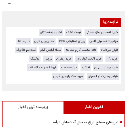
نیازمندیها
خرید اقساطی لوازم خانگی
قیمت تشک
اخبار بازنشستگان
مهاجرت تحصیلی آلمان
ویزای استارتاپ کانادا
مخازن پلی اتیلن
فال حافظ
قلیان میرداماد
کافه مناسب کار و مطالعه
مجله آرایش گرام
ثبت نام کالابرگ
خرید nft
خرید اکانت گوگل ادز
خرید زعفران
زرچین
بوکینگ
خرید پرینتر لیبل زن
آفرتایم
مزایده خودرو
فروشگاه لوله و اتصالات
طراحی سایت در اصفهان
خرید سکه پارسیان گرمی
آخرین اخبار
پربیننده ترین اخبار
نیروهای مسلح عراق به حال آماده‌باش درآمد