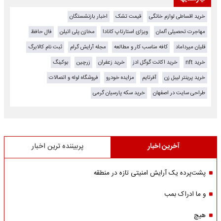
خرید اقساطی لوازم خانگی
قیمت تشک
اخبار بازنشستگان
مهاجرت تحصیلی آلمان
ویزای استارتاپ کانادا
مخازن پلی اتیلن
فال حافظ
قلیان میرداماد
کافه مناسب کار و مطالعه
مجله آرایش گرام
ثبت نام کالابرگ
خرید nft
خرید اکانت گوگل ادز
خرید زعفران
زرچین
بوکینگ
خرید پرینتر لیبل زن
آفرتایم
مزایده خودرو
فروشگاه لوله و اتصالات
طراحی سایت در اصفهان
خرید سکه پارسیان گرمی
آخرین اخبار
پربیننده ترین اخبار
پشت‌پرده یک آرایش امنیتی تازه در منطقه
و ما ادراک بمب
هیچ