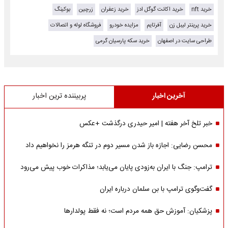
خرید nft
خرید اکانت گوگل ادز
خرید زعفران
زرچین
بوکینگ
خرید پرینتر لیبل زن
آفرتایم
مزایده خودرو
فروشگاه لوله و اتصالات
طراحی سایت در اصفهان
خرید سکه پارسیان گرمی
آخرین اخبار
پربیننده ترین اخبار
خبر تلخ آخر هفته | امیر حیدری درگذشت +عکس
محسن رضایی: اجازه باز شدن مسیر دوم در تنگه هرمز را نخواهیم داد
ترامپ: جنگ با ایران به‌زودی پایان می‌یابد؛ مذاکرات خوب پیش می‌رود
گفت‌وگوی ترامپ با بن سلمان درباره ایران
پزشکیان: آموزش حق همه مردم است؛ نه فقط پولدارها