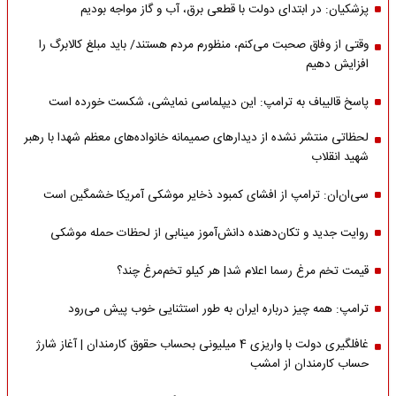
پزشکیان: در ابتدای دولت با قطعی برق، آب و گاز مواجه بودیم
وقتی از وفاق صحبت می‌کنم، منظورم مردم هستند/ باید مبلغ کالابرگ را
افزایش دهیم
پاسخ قالیباف به ترامپ: این دیپلماسی نمایشی، شکست خورده است
لحظاتی منتشر نشده از دیدارهای صمیمانه خانواده‌های معظم شهدا با رهبر
شهید انقلاب
سی‌ان‌ان: ترامپ از افشای کمبود ذخایر موشکی آمریکا خشمگین است
روایت جدید و تکان‌دهنده دانش‌آموز مینابی از لحظات حمله موشکی
قیمت تخم مرغ رسما اعلام شد| هر کیلو تخم‌مرغ چند؟
ترامپ: همه چیز درباره ایران به طور استثنایی خوب پیش می‌رود
غافلگیری دولت با واریزی 4 میلیونی بحساب حقوق کارمندان | آغاز شارژ
حساب کارمندان از امشب