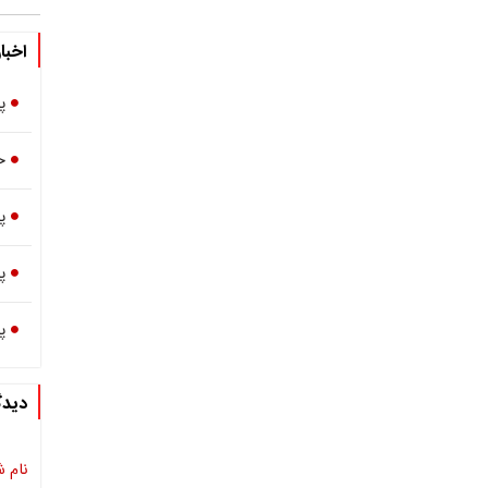
اخبا
پ
خ
پ
پ
پ
دیدگ
نام ش