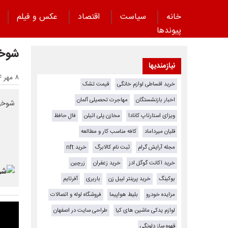
خانه
سیاست
اقتصاد
عکس و فیلم
پیوند‌ها
شوخی
نیازمندیها
۸ مهر ۱۴۰۴ - ۲۳:۱۱
خرید اقساطی لوازم خانگی
قیمت تشک
اخبار بازنشستگان
مهاجرت تحصیلی آلمان
شوخی 
ویزای استارتاپ کانادا
مخازن پلی اتیلن
فال حافظ
قلیان میرداماد
کافه مناسب کار و مطالعه
مجله آرایش گرام
ثبت نام کالابرگ
خرید nft
خرید اکانت گوگل ادز
خرید زعفران
زرچین
بوکینگ
خرید پرینتر لیبل زن
باربری
آفرتایم
مزایده خودرو
بلیط هواپیما
فروشگاه لوله و اتصالات
لوازم یدکی ماشین های کیا
طراحی سایت در اصفهان
قهوه ساز دلونگی