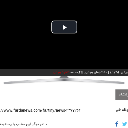
Play
Video
و: 1.92M
|
مدت زمان ویدیو: 00:00:45
دانلود ویدیو
شکیان
تاه خبر :
۰
نفر دیگر این مطلب را پسندیدن