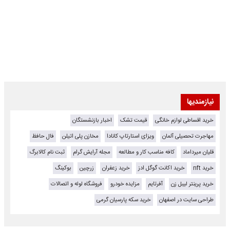
نیازمندیها
خرید اقساطی لوازم خانگی
قیمت تشک
اخبار بازنشستگان
مهاجرت تحصیلی آلمان
ویزای استارتاپ کانادا
مخازن پلی اتیلن
فال حافظ
قلیان میرداماد
کافه مناسب کار و مطالعه
مجله آرایش گرام
ثبت نام کالابرگ
خرید nft
خرید اکانت گوگل ادز
خرید زعفران
زرچین
بوکینگ
خرید پرینتر لیبل زن
آفرتایم
مزایده خودرو
فروشگاه لوله و اتصالات
طراحی سایت در اصفهان
خرید سکه پارسیان گرمی