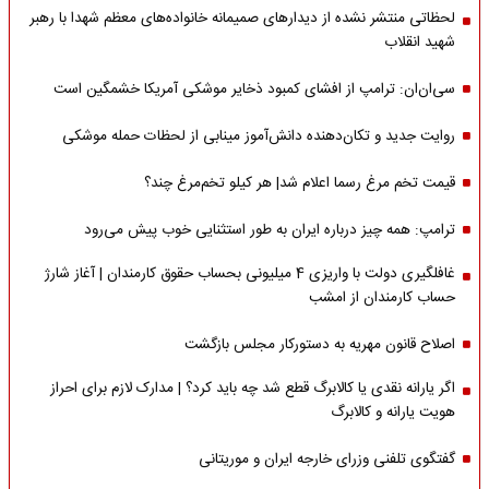
لحظاتی منتشر نشده از دیدارهای صمیمانه خانواده‌های معظم شهدا با رهبر
شهید انقلاب
سی‌ان‌ان: ترامپ از افشای کمبود ذخایر موشکی آمریکا خشمگین است
روایت جدید و تکان‌دهنده دانش‌آموز مینابی از لحظات حمله موشکی
قیمت تخم مرغ رسما اعلام شد| هر کیلو تخم‌مرغ چند؟
ترامپ: همه چیز درباره ایران به طور استثنایی خوب پیش می‌رود
غافلگیری دولت با واریزی 4 میلیونی بحساب حقوق کارمندان | آغاز شارژ
حساب کارمندان از امشب
اصلاح قانون مهریه به دستورکار مجلس بازگشت
اگر یارانه نقدی یا کالابرگ قطع شد چه باید کرد؟ | مدارک لازم برای احراز
هویت یارانه و کالابرگ
گفتگوی تلفنی وزرای خارجه ایران و موریتانی