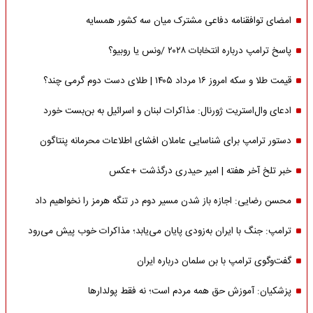
امضای توافقنامه دفاعی مشترک میان سه کشور همسایه
پاسخ ترامپ درباره انتخابات ۲۰۲۸ /ونس یا روبیو؟
قیمت طلا و سکه امروز ۱۶ مرداد ۱۴۰۵ | طلای دست دوم گرمی چند؟
ادعای وال‌استریت ژورنال: مذاکرات لبنان و اسرائیل به بن‌بست خورد
دستور ترامپ برای شناسایی عاملان افشای اطلاعات محرمانه پنتاگون
خبر تلخ آخر هفته | امیر حیدری درگذشت +عکس
محسن رضایی: اجازه باز شدن مسیر دوم در تنگه هرمز را نخواهیم داد
ترامپ: جنگ با ایران به‌زودی پایان می‌یابد؛ مذاکرات خوب پیش می‌رود
گفت‌وگوی ترامپ با بن سلمان درباره ایران
پزشکیان: آموزش حق همه مردم است؛ نه فقط پولدارها