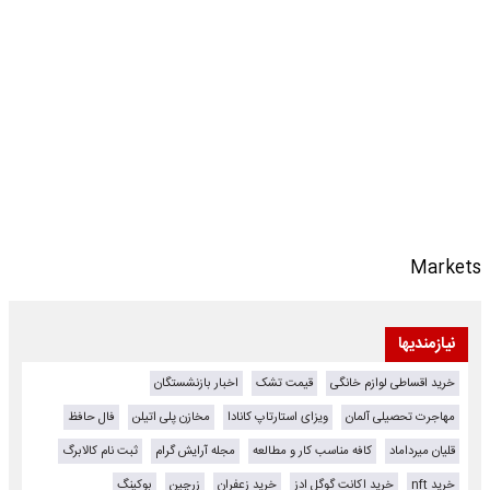
Markets
نیازمندیها
خرید اقساطی لوازم خانگی
قیمت تشک
اخبار بازنشستگان
مهاجرت تحصیلی آلمان
ویزای استارتاپ کانادا
مخازن پلی اتیلن
فال حافظ
قلیان میرداماد
کافه مناسب کار و مطالعه
مجله آرایش گرام
ثبت نام کالابرگ
خرید nft
خرید اکانت گوگل ادز
خرید زعفران
زرچین
بوکینگ