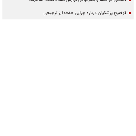
اصابتی در قشم و بندرعباس گزارش نشده است؛ ۱۵ مرداد
توضیح پزشکیان درباره چرایی حذف ارز ترجیحی