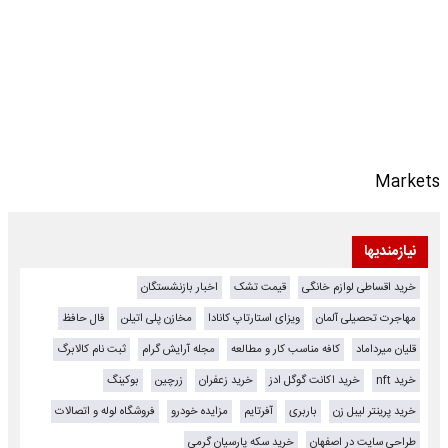
Markets
نیازمندیها
خرید اقساطی لوازم خانگی
قیمت تشک
اخبار بازنشستگان
مهاجرت تحصیلی آلمان
ویزای استارتاپ کانادا
مخازن پلی اتیلن
فال حافظ
قلیان میرداماد
کافه مناسب کار و مطالعه
مجله آرایش گرام
ثبت نام کالابرگ
خرید nft
خرید اکانت گوگل ادز
خرید زعفران
زرچین
بوکینگ
خرید پرینتر لیبل زن
باربری
آفرتایم
مزایده خودرو
فروشگاه لوله و اتصالات
طراحی سایت در اصفهان
خرید سکه پارسیان گرمی