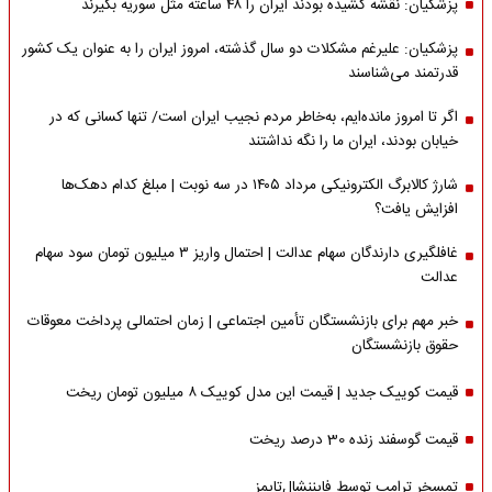
پزشکیان: نقشه کشیده بودند ایران را ۴۸ ساعته مثل سوریه بگیرند
پزشکیان: علیرغم مشکلات دو سال گذشته، امروز ایران را به عنوان یک کشور
قدرتمند می‌شناسند
اگر تا امروز مانده‌ایم، به‌خاطر مردم نجیب ایران است/ تنها کسانی که در
خیابان بودند، ایران ما را نگه نداشتند
شارژ کالابرگ الکترونیکی مرداد ۱۴۰۵ در سه نوبت | مبلغ کدام دهک‌ها
افزایش یافت؟
غافلگیری دارندگان سهام عدالت | احتمال واریز ۳ میلیون تومان سود سهام
عدالت
خبر مهم برای بازنشستگان تأمین اجتماعی | زمان احتمالی پرداخت معوقات
حقوق بازنشستگان
قیمت کوییک جدید | قیمت این مدل کوییک ۸ میلیون تومان ریخت
قیمت گوسفند زنده 30 درصد ریخت
تمسخر ترامپ توسط فایننشال‌تایمز