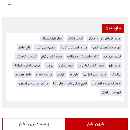
نیازمندیها
خرید اقساطی لوازم خانگی
قیمت تشک
اخبار بازنشستگان
مهاجرت تحصیلی آلمان
ویزای استارتاپ کانادا
مخازن پلی اتیلن
فال حافظ
قلیان میرداماد
کافه مناسب کار و مطالعه
مجله آرایش گرام
ثبت نام کالابرگ
خرید nft
خرید اکانت گوگل ادز
خرید زعفران
زرچین
ورق سیاه فولادایرانیان
بوکینگ
خرید پرینتر لیبل زن
باربری
آفرتایم
مزایده خودرو
بلیط هواپیما
فروشگاه لوله و اتصالات
لوازم یدکی ماشین های کیا
طراحی سایت در اصفهان
قهوه ساز دلونگی
آخرین اخبار
پربیننده ترین اخبار