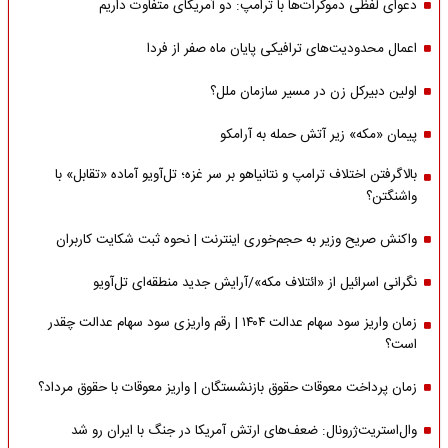
دعوای لفظی دموکرات‌ها با ترامپ: دو آمریکای متفاوت داریم
اعمال محدودیت‌های ترافیکی پایان ماه صفر از فردا
اولین دبیرکل زن در مسیر سازمان‌ ملل؟
پیمان «مکه» زیر آتش حمله به آرامکو
بالاگرفتن اختلاف ترامپ و نتانیاهو بر سر غزه؛ تل‌آویو آماده «تقابل» با
واشنگتن؟
واکنش صریح وزیر به حجم‌خوری اینترنت | نحوه ثبت شکایت کاربران
نگرانی اسرائیل از «ائتلاف مکه»/آرایش جدید منطقه‌ای تل‌آویو
زمان واریز سود سهام عدالت ۱۴۰۴ | رقم واریزی سود سهام عدالت چقدر
است؟
زمان پرداخت معوقات حقوق بازنشستگان | واریز معوقات با حقوق مرداد؟
وال‌استریت‌ژرونال: ضعف‌های ارتش آمریکا در جنگ با ایران رو شد