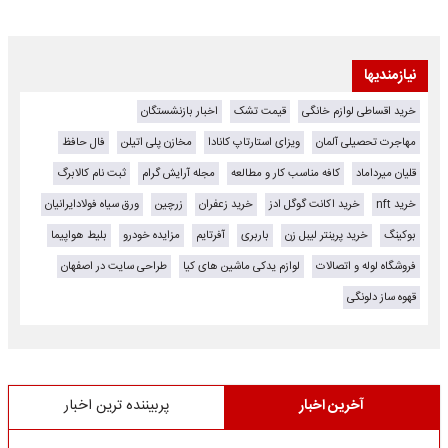
نیازمندیها
خرید اقساطی لوازم خانگی
قیمت تشک
اخبار بازنشستگان
مهاجرت تحصیلی آلمان
ویزای استارتاپ کانادا
مخازن پلی اتیلن
فال حافظ
قلیان میرداماد
کافه مناسب کار و مطالعه
مجله آرایش گرام
ثبت نام کالابرگ
خرید nft
خرید اکانت گوگل ادز
خرید زعفران
زرچین
ورق سیاه فولادایرانیان
بوکینگ
خرید پرینتر لیبل زن
باربری
آفرتایم
مزایده خودرو
بلیط هواپیما
فروشگاه لوله و اتصالات
لوازم یدکی ماشین های کیا
طراحی سایت در اصفهان
قهوه ساز دلونگی
آخرین اخبار
پربیننده ترین اخبار