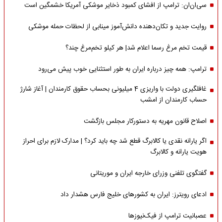
سی‌ان‌ان: ترامپ از افشای کمبود ذخایر موشکی آمریکا خشمگین است
روایت جدید و تکان‌دهنده دانش‌آموز مینابی از لحظات حمله موشکی
قیمت تخم مرغ رسما اعلام شد| هر کیلو تخم‌مرغ چند؟
ترامپ: همه چیز درباره ایران به طور استثنایی خوب پیش می‌رود
غافلگیری دولت با واریزی 4 میلیونی بحساب حقوق کارمندان | آغاز شارژ
حساب کارمندان از امشب
اصلاح قانون مهریه به دستورکار مجلس بازگشت
اگر یارانه نقدی یا کالابرگ قطع شد چه باید کرد؟ | مدارک لازم برای احراز
هویت یارانه و کالابرگ
گفتگوی تلفنی وزرای خارجه ایران و موریتانی
ادعای رویترز: ایران به کشورهای خلیج فارس هشدار داد
عصبانیت ترامپ از فیک‌نیوزها