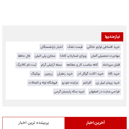
نیازمندیها
خرید اقساطی لوازم خانگی
قیمت تشک
اخبار بازنشستگان
مهاجرت تحصیلی آلمان
ویزای استارتاپ کانادا
مخازن پلی اتیلن
فال حافظ
قلیان میرداماد
کافه مناسب کار و مطالعه
مجله آرایش گرام
ثبت نام کالابرگ
خرید nft
خرید اکانت گوگل ادز
خرید زعفران
زرچین
بوکینگ
خرید پرینتر لیبل زن
آفرتایم
مزایده خودرو
فروشگاه لوله و اتصالات
طراحی سایت در اصفهان
خرید سکه پارسیان گرمی
آخرین اخبار
پربیننده ترین اخبار