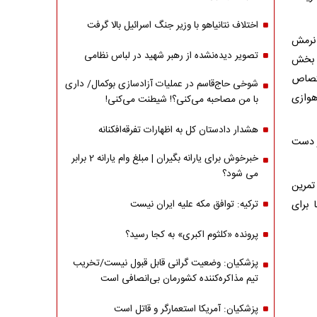
اختلاف نتانیاهو با وزیر جنگ اسرائیل بالا گرفت
به کشش و نرمش
تصویر دیده‌نشده از رهبر شهید در لباس نظامی
ن بخش
 اختصاص
شوخی حاج‌قاسم در عملیات آزادسازی بوکمال/ داری
هوازی
با من مصاحبه‌ می‌کنی؟! شیطنت می‌کنی!
هشدار دادستان کل به اظهارات تفرقه‌افکنانه
ز دست
خبرخوش برای یارانه بگیران | مبلغ وام یارانه 2 برابر
می شود؟
تمرین
 برای
ترکیه: توافق مکه علیه ایران نیست
پرونده «کلثوم اکبری» به کجا رسید؟
پزشکیان: وضعیت گرانی قابل قبول نیست/تخریب
تیم مذاکره‌کننده کشورمان بی‌انصافی است
پزشکیان: آمریکا استعمارگر و قاتل است