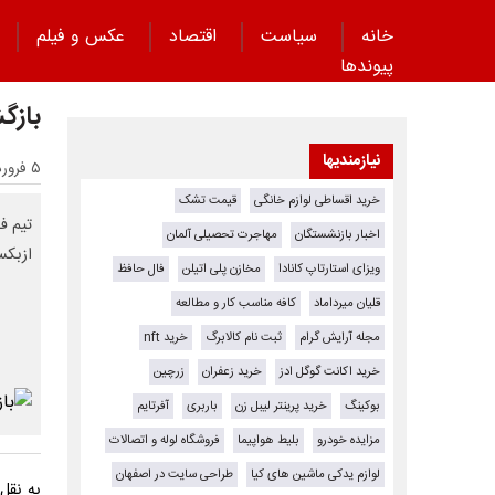
خانه
سیاست
اقتصاد
عکس و فیلم
پیوند‌ها
بازگ
نیازمندیها
۵ فروردین ۱۴۰۴ - ۱۸:۲۹
خرید اقساطی لوازم خانگی
قیمت تشک
تیم ف
اخبار بازنشستگان
مهاجرت تحصیلی آلمان
ازبکس
ویزای استارتاپ کانادا
مخازن پلی اتیلن
فال حافظ
قلیان میرداماد
کافه مناسب کار و مطالعه
مجله آرایش گرام
ثبت نام کالابرگ
خرید nft
خرید اکانت گوگل ادز
خرید زعفران
زرچین
بوکینگ
خرید پرینتر لیبل زن
باربری
آفرتایم
مزایده خودرو
بلیط هواپیما
فروشگاه لوله و اتصالات
لوازم یدکی ماشین های کیا
طراحی سایت در اصفهان
به نقل