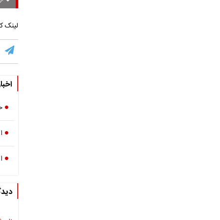
لینک کو
اخبا
خب
ا
ا
دیدگ