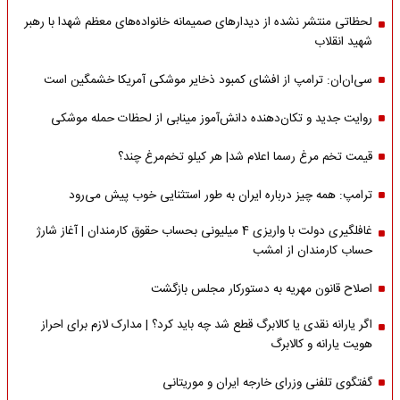
لحظاتی منتشر نشده از دیدارهای صمیمانه خانواده‌های معظم شهدا با رهبر
شهید انقلاب
سی‌ان‌ان: ترامپ از افشای کمبود ذخایر موشکی آمریکا خشمگین است
روایت جدید و تکان‌دهنده دانش‌آموز مینابی از لحظات حمله موشکی
قیمت تخم مرغ رسما اعلام شد| هر کیلو تخم‌مرغ چند؟
ترامپ: همه چیز درباره ایران به طور استثنایی خوب پیش می‌رود
غافلگیری دولت با واریزی 4 میلیونی بحساب حقوق کارمندان | آغاز شارژ
حساب کارمندان از امشب
اصلاح قانون مهریه به دستورکار مجلس بازگشت
اگر یارانه نقدی یا کالابرگ قطع شد چه باید کرد؟ | مدارک لازم برای احراز
هویت یارانه و کالابرگ
گفتگوی تلفنی وزرای خارجه ایران و موریتانی