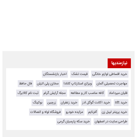
نیازمندیها
خرید اقساطی لوازم خانگی
قیمت تشک
اخبار بازنشستگان
مهاجرت تحصیلی آلمان
ویزای استارتاپ کانادا
مخازن پلی اتیلن
فال حافظ
قلیان میرداماد
کافه مناسب کار و مطالعه
مجله آرایش گرام
ثبت نام کالابرگ
خرید nft
خرید اکانت گوگل ادز
خرید زعفران
زرچین
بوکینگ
خرید پرینتر لیبل زن
آفرتایم
مزایده خودرو
فروشگاه لوله و اتصالات
طراحی سایت در اصفهان
خرید سکه پارسیان گرمی