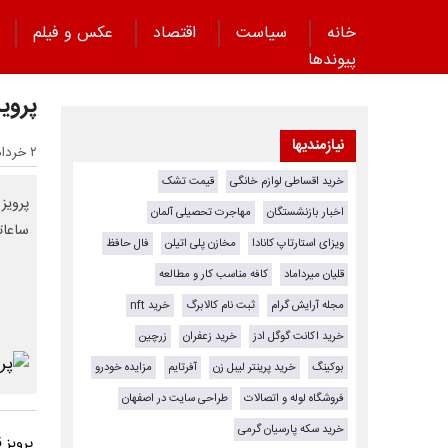
خانه
سیاست
اقتصاد
عکس و فیلم
پیوند‌ها
پروی
نیازمندیها
۲ خرداد ۱۴۰۵ - ۱۸:۱۰
خرید اقساطی لوازم خانگی
قیمت تشک
پرویز
اخبار بازنشستگان
مهاجرت تحصیلی آلمان
ساعات
ویزای استارتاپ کانادا
مخازن پلی اتیلن
فال حافظ
قلیان میرداماد
کافه مناسب کار و مطالعه
مجله آرایش گرام
ثبت نام کالابرگ
خرید nft
خرید اکانت گوگل ادز
خرید زعفران
زرچین
بوکینگ
خرید پرینتر لیبل زن
آفرتایم
مزایده خودرو
فروشگاه لوله و اتصالات
طراحی سایت در اصفهان
خرید سکه پارسیان گرمی
پرویز ق