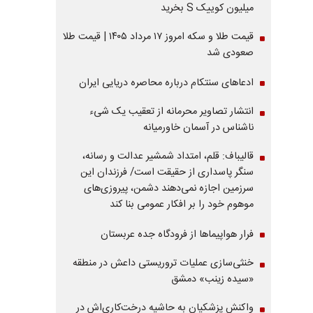
میلیون کوییک S بخرید
قیمت طلا و سکه امروز ۱۷ مرداد ۱۴۰۵ | قیمت طلا
صعودی شد
ادعاهای سنتکام درباره محاصره دریایی ایران
انتشار تصاویر محرمانه از تعقیب یک شیء
ناشناس در آسمان خاورمیانه
قالیباف: قلم، امتداد شمشیر عدالت و رسانه،
سنگر پاسداری از حقیقت است/ فرزندان این
سرزمین اجازه نمی‌دهند دشمن، پیروزی‌های
موهوم خود را بر افکار عمومی بنا کند
فرار هواپیماها از فرودگاه جده عربستان
خنثی‌سازی عملیات تروریستی داعش در منطقه
«سیده زینب» دمشق
واکنش پزشکیان به حاشیه درخت‌کاری‌اش در