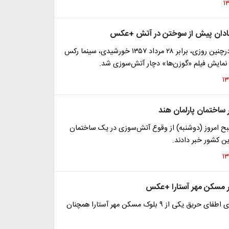
بادان پیش از سوختن در آتش +عکس
٤٢ سال پیش درچنین روزی، برابر ۲۸ مرداد ١٣۵٧ خورشیدی، سینما رکس
ن نمایش فیلم «گوزن‌ها» دچار آتش‌سوزی شد.
ساختمان پارلمان هند
ح امروز (دوشنبه) از وقوع آتش‌سوزی در یک ساختمان
ین کشور خبر دادند.
 مسکن مهر آستارا +عکس
گیلان تلاش برای اطفای حریق یکی از ۹ بلوک مسکن مهر آستارا همچنان