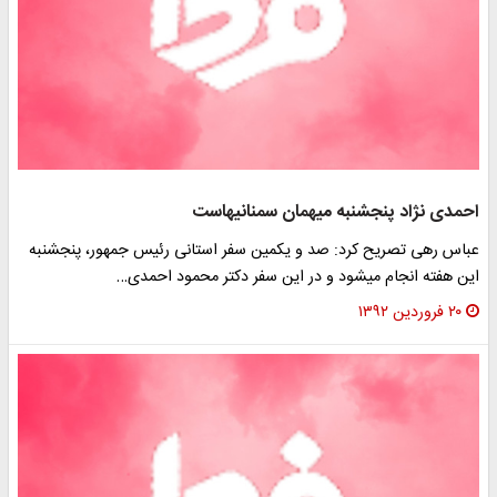
احمدی‏ نژاد پنج‎شنبه میهمان سمنانی‏هاست
عباس رهی تصریح کرد: صد و یکمین سفر استانی رئیس جمهور، پنج‏شنبه
این هفته انجام می‏شود و در این سفر دکتر محمود احمدی‏…
۲۰ فروردین ۱۳۹۲