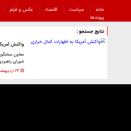
خانه
سیاست
اقتصاد
عکس و فیلم
پیوند‌ها
نتایج جستجو :
واکنش آمریکا
معاون سخنگوی 
شورای راهبردی
۲۴ اردیبهشت ۱۴۰۳