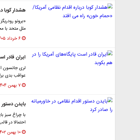
هشدار کوبا در
«برونو رودریگز
ملل متحد با م
۶ خرداد ۱۴۰۵
ایران قادر است
لری جانسون افس
عواقب بدی برای
۷ بهمن ۱۴۰۴
بایدن دستور ا
با چراغ سبز با
احتمالا در قا
۱۰ بهمن ۱۴۰۲