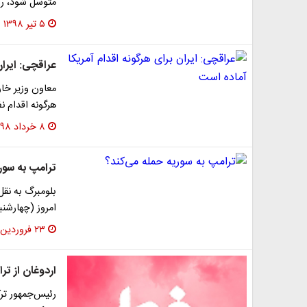
متوسل شود، روس
۵ تیر ۱۳۹۸
عراقچی: ایران
معاون وزیر خار
هرگونه اقدام ن
۸ خرداد ۱۳۹۸
ترامپ به سور
بلومبرگ به نقل
امروز (چهارشنب
۲۳ فروردین ۱۳۹۷
اردوغان از ت
رئیس‌جمهور ترک