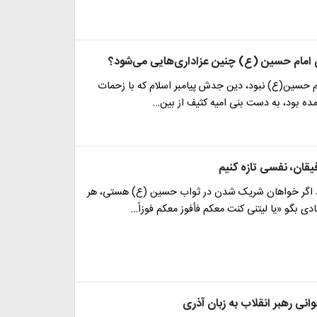
 امام حسین (ع) چنین عزاداری‌هایی می‌شود؟
م حسین(ع) نبود، دین جدش پیامبر اسلام که با زحمات
ده بود، به دست بنی امیه کثیف از بین…
قان، نفسی تازه کنیم
د اگر خواهان شریک شدن در ثواب حسین (ع) هستی، هر
ی بگو «یا لیتنی کنت معکم فأفوز معکم فوزاً…
وانی رهبر انقلاب به زبان آذری