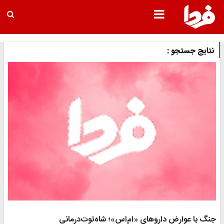
نتایج جستجو :
جنگ با عوارض داروهای «ام‌اس»؛ شاه‌توت‌درمانی