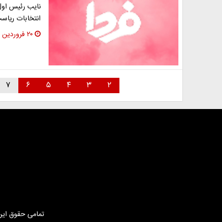
نایب رئیس اول
انتخابات ریاست
۲۰ فروردین ۱۳۹۶
۷
۶
۵
۴
۳
۲
تمامی حقوق این 