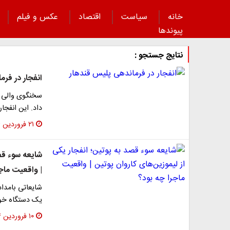
خانه
سیاست
اقتصاد
عکس و فیلم
پیوند‌ها
نتایج جستجو :
انفجار در فر
سخنگوی والی قن
داد. این انفجا
۲۱ فروردین ۱۴۰۴
شایعه سوء قصد
| واقعیت ماج
شایعاتی بامدا
یک دستگاه خو
۱۰ فروردین ۱۴۰۴