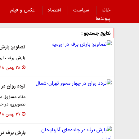
خانه
سیاست
اقتصاد
عکس و فیلم
پیوند‌ها
نتایج جستجو :
تصاویر: بارش 
بارش برف ، ارو
۲۸ بهمن ۱۳۹۸
تردد روان در 
مقام مسؤول مر
تصویری، در ح
۲۷ بهمن ۱۳۹۸
بارش برف در 