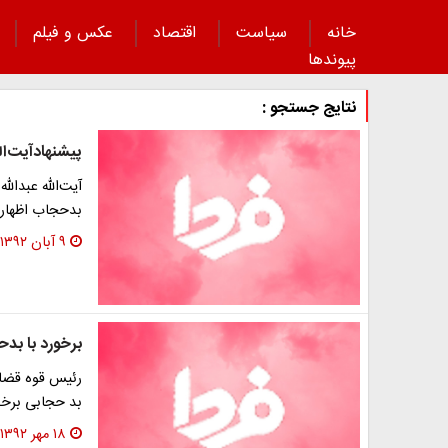
خانه
سیاست
اقتصاد
عکس و فیلم
پیوند‌ها
نتایج جستجو :
پیشنهادآیت‌ال
آیت‌الله عبدال
بدحجاب اظهار ک
۹ آبان ۱۳۹۲
برخورد با بد
رئیس قوه قضایی
بد حجابی برخور
۱۸ مهر ۱۳۹۲