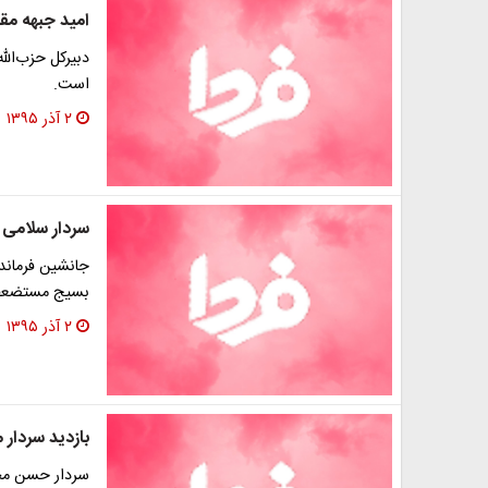
امید جبهه مق
دبیرکل حزب‌الل
است.
۲ آذر ۱۳۹۵
سردار سلامی ا
بسیج مستضعفین
۲ آذر ۱۳۹۵
بازدید سردار