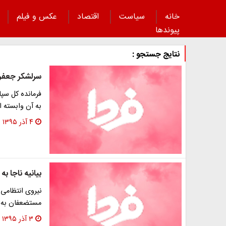
خانه
سیاست
اقتصاد
عکس و فیلم
پیوند‌ها
نتایج جستجو :
سرلشکر جعفری
فرمانده کل سپ
به آن وابسته 
۴ آذر ۱۳۹۵
بیانیه ناجا ب
نیروی انتظامی
مستضعفان به فرما
۳ آذر ۱۳۹۵