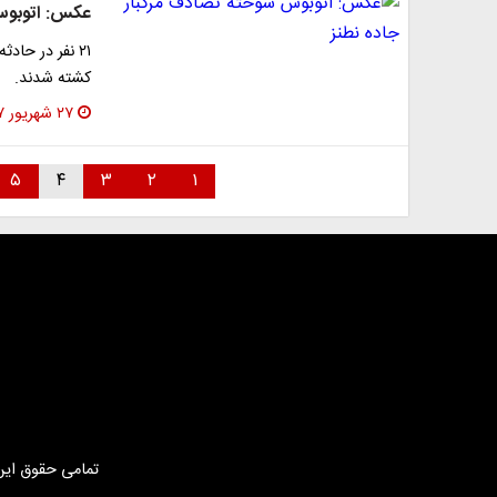
عکس: اتوبوس 
۲۱ نفر در حا
کشته شدند.
۲۷ شهریور ۱۳۹۷
۵
۴
۳
۲
۱
تمامی حقوق این 