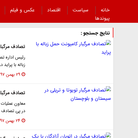
خانه
سیاست
اقتصاد
عکس و فیلم
پیوند‌ها
نتایج جستجو :
تصادف مرگبار 
رئیس اداره تص
زباله با پراید 
۲۹ بهمن ۱۳۹۷
تصادف مرگبار
معاون عملیات 
در پی تصادف ت
۲۴ بهمن ۱۳۹۷