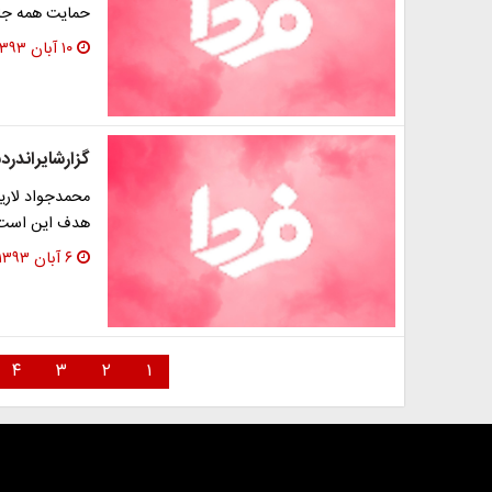
حمایت همه جانب
۱۰ آبان ۱۳۹۳
گزارش‎ایران‎دردستورکاراجلاس‎شورای‎حقوق‎بشر
محمدجواد لاریج
هدف این است ک
۶ آبان ۱۳۹۳
۴
۳
۲
۱