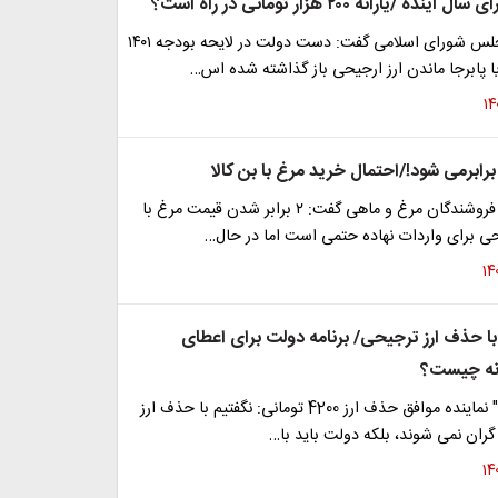
ده /یارانه ۲۰۰ هزار تومانی در راه است؟
نایب رئیس مجلس شورای اسلامی گفت: دست دولت در لایحه بودجه ۱۴۰۱
 پابرجا ماندن ارز ارجیحی باز گذاشته شده اس…
رییس اتحادیه فروشندگان مرغ و ماهی گفت: ۲ برابر شدن قیمت مرغ با
ی برای واردات نهاده حتمی است اما در حال…
 با حذف ارز ترجیحی/ برنامه دولت برای اعطای
رانه چیست؟
"مهدی طغیانی" نماینده موافق حذف ارز 4200 تومانی: نگفتیم با حذف ارز
گران نمی شوند، بلکه دولت باید با…