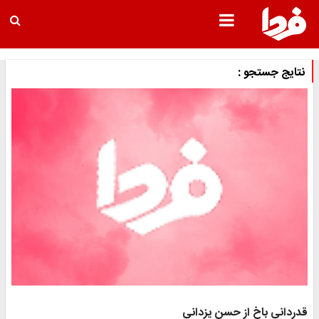
نتایج جستجو :
قدردانی باخ از حسن یزدانی